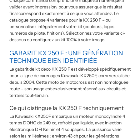
Chaque commande comprend une maquette numérique à
valider avant impression, pour vous assurer que le résultat
final correspond exactement à ce que vous attendez. Le
catalogue propose 4 variantes pour la KX 250 F – ou
personnalisez intégralement votre kit (couleurs, logos,
numéros de pilote, finitions). Sélectionnez votre variante ci-
dessous ou configurez un kit 100% à votre image.
GABARIT KX 250 F : UNE GÉNÉRATION
TECHNIQUE BIEN IDENTIFIÉE
Le gabarit de kit deco KX 250 F est développé spécifiquement
pour la ligne de carenages Kawasaki KX250F, commercialisée
depuis 2004. Cette moto de motocross est non homologuée
route – son usage est exclusivement réservé aux circuits et
terrains tout-terrain.
Ce qui distingue la KX 250 F techniquement
La Kawasaki KX250F embarque un moteur monocylindre 4
temps DOHC de 249 cc, refroidi par liquide, avec injection
électronique DFI Keihin et 4 soupapes. La puissance varie
selon les millésimes : environ 43 ch pour les générations