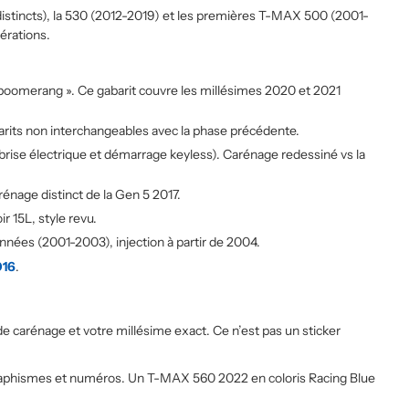
Une société pour le covering de vos
istincts), la 530 (2012-2019) et les premières T-MAX 500 (2001-
motos: Sticker Project à 100%
érations.
 boomerang ». Ce gabarit couvre les millésimes 2020 et 2021
arits non interchangeables avec la phase précédente.
brise électrique et démarrage keyless). Carénage redessiné vs la
nage distinct de la Gen 5 2017.
 15L, style revu.
nées (2001-2003), injection à partir de 2004.
016
.
e carénage et votre millésime exact. Ce n’est pas un sticker
os, graphismes et numéros. Un T-MAX 560 2022 en coloris Racing Blue