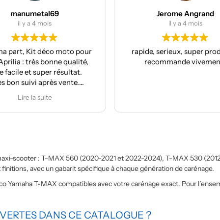
manumetal69
Jerome Angrand
il y a 4 mois
il y a 4 mois
a part, Kit déco moto pour
rapide, serieux, super produi
prilia : très bonne qualité,
recommande vivement
 facile et super résultat.
ès bon suivi après vente.
Je recommande
Lire la suite
maxi-scooter : T-MAX 560 (2020-2021 et 2022-2024), T-MAX 530 (2012-
initions, avec un gabarit spécifique à chaque génération de carénage.
deco Yamaha T-MAX compatibles avec votre carénage exact. Pour l’ens
VERTES DANS CE CATALOGUE ?