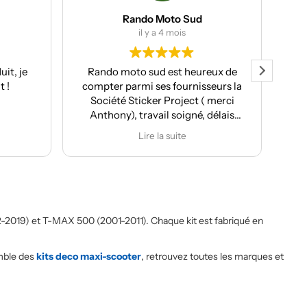
Rando Moto Sud
il y a 4 mois
t, je
Rando moto sud est heureux de
Clie
 !
compter parmi ses fournisseurs la
Société Sticker Project ( merci
ser
Anthony), travail soigné, délais
pr
respectés et pour moi souvent le
Lire la suite
plus important conseil et
p
proposition de design
personnalisés.
Après la réalisation du covering de
ma T7, de ma Kove 450 Rally et de
ma Moto Morini X-cape 650, j'ai
2019) et T-MAX 500 (2001-2011). Chaque kit est fabriqué en
confié le développement des kit
déco pour les Rieju Aventura 307
emble des
kits deco maxi-scooter
, retrouvez toutes les marques et
Rally. Le résultat est juste
magnifique. j'ai fait réaliser la déco
des 4 motos qui vont me servir pour
la saison 2026.