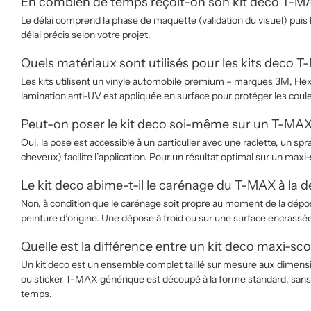
En combien de temps reçoit-on son kit deco T-M
Le délai comprend la phase de maquette (validation du visuel) puis
délai précis selon votre projet.
Quels matériaux sont utilisés pour les kits deco 
Les kits utilisent un vinyle automobile premium – marques 3M, He
lamination anti-UV est appliquée en surface pour protéger les coule
Peut-on poser le kit deco soi-même sur un T-MAX
Oui, la pose est accessible à un particulier avec une raclette, un
cheveux) facilite l’application. Pour un résultat optimal sur un maxi-
Le kit deco abime-t-il le carénage du T-MAX à la 
Non, à condition que le carénage soit propre au moment de la dépo
peinture d’origine. Une dépose à froid ou sur une surface encrassé
Quelle est la différence entre un kit deco maxi-sc
Un kit deco est un ensemble complet taillé sur mesure aux dimens
ou sticker T-MAX générique est découpé à la forme standard, sans gab
temps.