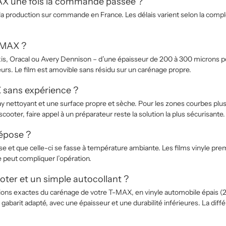
AX une fois la commande passée ?
 la production sur commande en France. Les délais varient selon la comp
T-MAX ?
xis, Oracal ou Avery Dennison – d’une épaisseur de 200 à 300 microns 
urs. Le film est amovible sans résidu sur un carénage propre.
 sans expérience ?
 spray nettoyant et une surface propre et sèche. Pour les zones courbes
scooter, faire appel à un préparateur reste la solution la plus sécurisante.
dépose ?
se et que celle-ci se fasse à température ambiante. Les films vinyle pr
e peut compliquer l’opération.
ooter et un simple autocollant ?
ions exactes du carénage de votre T-MAX, en vinyle automobile épais (2
arit adapté, avec une épaisseur et une durabilité inférieures. La différen