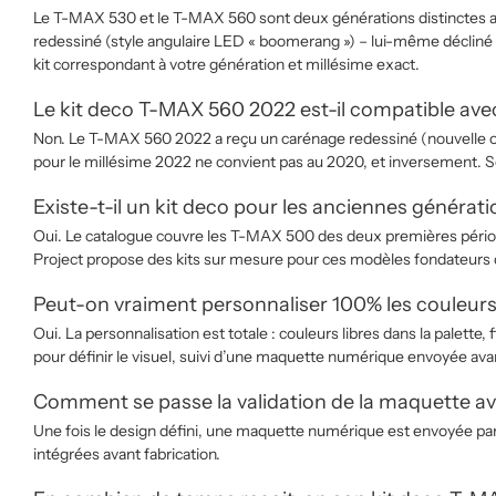
Le T-MAX 530 et le T-MAX 560 sont deux générations distinctes a
redessiné (style angulaire LED « boomerang ») – lui-même décliné
kit correspondant à votre génération et millésime exact.
Le kit deco T-MAX 560 2022 est-il compatible ave
Non. Le T-MAX 560 2022 a reçu un carénage redessiné (nouvelle op
pour le millésime 2022 ne convient pas au 2020, et inversement. 
Existe-t-il un kit deco pour les anciennes généra
Oui. Le catalogue couvre les T-MAX 500 des deux premières période
Project propose des kits sur mesure pour ces modèles fondateurs
Peut-on vraiment personnaliser 100% les couleurs
Oui. La personnalisation est totale : couleurs libres dans la pale
pour définir le visuel, suivi d’une maquette numérique envoyée ava
Comment se passe la validation de la maquette a
Une fois le design défini, une maquette numérique est envoyée par m
intégrées avant fabrication.