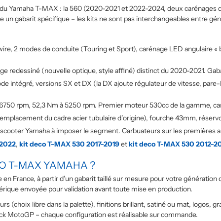
ns du Yamaha T-MAX : la 560 (2020-2021 et 2022-2024, deux carénages d
 un gabarit spécifique – les kits ne sont pas interchangeables entre gén
wire, 2 modes de conduite (Touring et Sport), carénage LED angulaire «
 redessiné (nouvelle optique, style affiné) distinct du 2020-2021. Gab
e intégré, versions SX et DX (la DX ajoute régulateur de vitesse, pare-
à 6750 rpm, 52,3 Nm à 5250 rpm. Premier moteur 530cc de la gamme, caré
emplacement du cadre acier tubulaire d’origine), fourche 43mm, réservoir
scooter Yamaha à imposer le segment. Carbuateurs sur les premières an
 2022
,
kit deco T-MAX 530 2017-2019
et
kit deco T-MAX 530 2012-2
CO T-MAX YAMAHA ?
 France, à partir d’un gabarit taillé sur mesure pour votre génération d
que envoyée pour validation avant toute mise en production.
rs (choix libre dans la palette), finitions brillant, satiné ou mat, log
ock MotoGP – chaque configuration est réalisable sur commande.