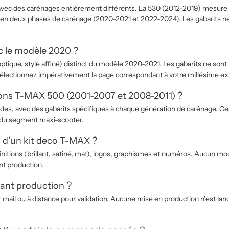
vec des carénages entièrement différents. La 530 (2012-2019) mesure 5
 en deux phases de carénage (2020-2021 et 2022-2024). Les gabarits ne
c le modèle 2020 ?
tique, style affiné) distinct du modèle 2020-2021. Les gabarits ne so
Sélectionnez impérativement la page correspondant à votre millésime ex
tions T-MAX 500 (2001-2007 et 2008-2011) ?
s, avec des gabarits spécifiques à chaque génération de carénage. Ces 
 du segment maxi-scooter.
 d’un kit deco T-MAX ?
tte, finitions (brillant, satiné, mat), logos, graphismes et numéros. Au
nt production.
vant production ?
ail ou à distance pour validation. Aucune mise en production n’est lancée