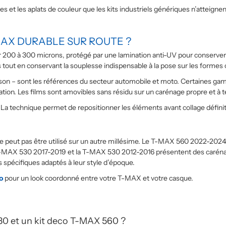
upes et les aplats de couleur que les kits industriels génériques n’attei
MAX DURABLE SUR ROUTE ?
r 200 à 300 microns, protégé par une lamination anti-UV pour conserver
ns tout en conservant la souplesse indispensable à la pose sur les form
ison – sont les références du secteur automobile et moto. Certaines gam
ation. Les films sont amovibles sans résidu sur un carénage propre et à
 La technique permet de repositionner les éléments avant collage définiti
 peut pas être utilisé sur un autre millésime. Le T-MAX 560 2022-2024
 T-MAX 530 2017-2019 et la T-MAX 530 2012-2016 présentent des carén
pécifiques adaptés à leur style d’époque.
o
pour un look coordonné entre votre T-MAX et votre casque.
530 et un kit deco T-MAX 560 ?