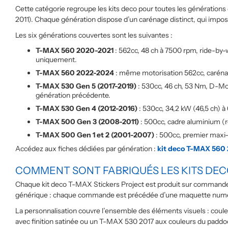
Cette catégorie regroupe les kits deco pour toutes les génératio
2011). Chaque génération dispose d’un carénage distinct, qui impose
Les six générations couvertes sont les suivantes :
T-MAX 560 2020-2021
: 562cc, 48 ch à 7500 rpm, ride-by-
uniquement.
T-MAX 560 2022-2024
: même motorisation 562cc, carénage
T-MAX 530 Gen 5 (2017-2019)
: 530cc, 46 ch, 53 Nm, D-Mod
génération précédente.
T-MAX 530 Gen 4 (2012-2016)
: 530cc, 34,2 kW (46,5 ch) 
T-MAX 500 Gen 3 (2008-2011)
: 500cc, cadre aluminium (r
T-MAX 500 Gen 1 et 2 (2001-2007)
: 500cc, premier maxi-
Accédez aux fiches dédiées par génération :
kit deco T-MAX 560
COMMENT SONT FABRIQUÉS LES KITS DE
Chaque kit deco T-MAX Stickers Project est produit sur commande en
générique : chaque commande est précédée d’une maquette numéri
La personnalisation couvre l’ensemble des éléments visuels : couleu
avec finition satinée ou un T-MAX 530 2017 aux couleurs du padd