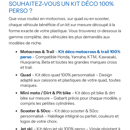
SOUHAITEZ-VOUS UN KIT DÉCO 100%
PERSO ?
Que vous rouliez en motocross, sur quad ou en scooter,
chaque véhicule bénéficie d’un kit sur mesure découpé à la
forme exacte de votre plastique. Vous trouverez ci-dessous la
gamme complète, des véhicules les plus demandés aux
modèles de niche.
Motocross & Trail
–
Kit déco motocross & trail 100%
perso
– Compatible Honda, Yamaha, KTM, Kawasaki,
Husqvarna, Beta et toutes les grandes marques cross
et trail.
Quad
– Kit déco quad 100% personnalisé – Design
adapté aux caissons et plastiques de votre quad, toutes
marques.
Mini moto / Dirt & Pit bike
– Kit déco pit bike & dirt
bike sur mesure – Gabarit précis pour chaque modèle, y
compris les petites cylindrées.
Scooter & 50cc
– Kit déco scooter & 50cc
personnalisé – Habillage intégral ou partiel, couleurs et
logos de votre choix.
Jet ski
– Kit déco jet ski 100% perso – Vinyle résistant à