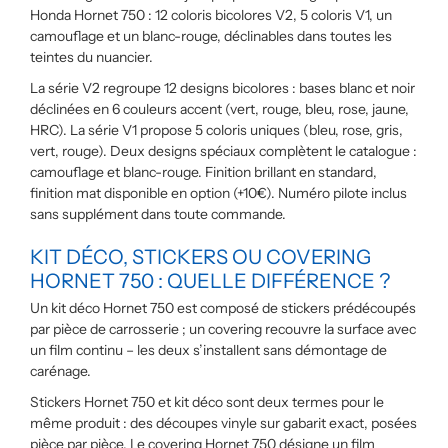
Honda Hornet 750 : 12 coloris bicolores V2, 5 coloris V1, un
camouflage et un blanc-rouge, déclinables dans toutes les
teintes du nuancier.
La série V2 regroupe 12 designs bicolores : bases blanc et noir
déclinées en 6 couleurs accent (vert, rouge, bleu, rose, jaune,
HRC). La série V1 propose 5 coloris uniques (bleu, rose, gris,
vert, rouge). Deux designs spéciaux complètent le catalogue :
camouflage et blanc-rouge. Finition brillant en standard,
finition mat disponible en option (+10€). Numéro pilote inclus
sans supplément dans toute commande.
KIT DÉCO, STICKERS OU COVERING
HORNET 750 : QUELLE DIFFÉRENCE ?
Un kit déco Hornet 750 est composé de stickers prédécoupés
par pièce de carrosserie ; un covering recouvre la surface avec
un film continu – les deux s’installent sans démontage de
carénage.
Stickers Hornet 750 et kit déco sont deux termes pour le
même produit : des découpes vinyle sur gabarit exact, posées
pièce par pièce. Le covering Hornet 750 désigne un film