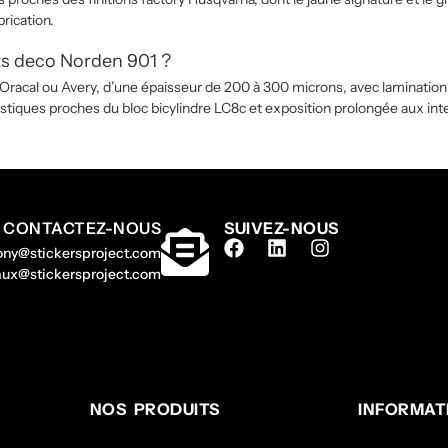
rication.
its deco Norden 901 ?
Oracal ou Avery, d’une épaisseur de 200 à 300 microns, avec lamination
plastiques proches du bloc bicylindre LC8c et exposition prolongée aux in
CONTACTEZ-NOUS
SUIVEZ-NOUS
hony@stickersproject.com
gaux@stickersproject.com
NOS PRODUITS
INFORMAT