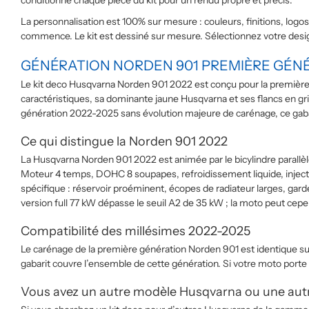
conditionne chaque pièce du kit pour un rendu propre et précis.
La personnalisation est 100% sur mesure : couleurs, finitions, log
commence. Le kit est dessiné sur mesure. Sélectionnez votre design
GÉNÉRATION NORDEN 901 PREMIÈRE GÉNÉ
Le kit deco Husqvarna Norden 901 2022 est conçu pour la première 
caractéristiques, sa dominante jaune Husqvarna et ses flancs en gr
génération 2022-2025 sans évolution majeure de carénage, ce gabar
Ce qui distingue la Norden 901 2022
La Husqvarna Norden 901 2022 est animée par le bicylindre parallè
Moteur 4 temps, DOHC 8 soupapes, refroidissement liquide, inject
spécifique : réservoir proéminent, écopes de radiateur larges, gar
version full 77 kW dépasse le seuil A2 de 35 kW ; la moto peut ce
Compatibilité des millésimes 2022-2025
Le carénage de la première génération Norden 901 est identique sur
gabarit couvre l’ensemble de cette génération. Si votre moto porte
Vous avez un autre modèle Husqvarna ou une aut