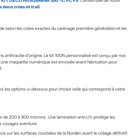
e
KIT DECO HUSQVARNA 350 TC FC FS
. L’ensemble de notre
s deco cross et trail
.
de selon les cotes exactes du carénage première génération et les
ris anthracite d’origine. Le kit 100% personnalisé est conçu par nos
 cas, une maquette numérique est envoyée avant fabrication pour
1.
z les options ci-dessous pour choisir celle qui correspond à votre
ur de 200 à 300 microns. Une lamination anti-UV protège les
des voyages aventure.
is sur les surfaces courbées de la Norden avant le collage définitif.