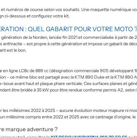
os et numéros de course selon vos souhaits. Une maquette numérique vous
 ci-dessous et configurez votre kit.
RATION : QUEL GABARIT POUR VOTRE MOTO 
génération de la Norden, lancée fin 2021 et commercialisée à partir d
is anthracite – est propre à cette génération et impose un gabarit de dé
it est le bon.
le en ligne LC8c de 889 cc (désignation commerciale 901) développant 1
ion – ce même bloc est partagé avec la KTM 890 Duke et la KTM 890 Ad
de-boue avant haut et plaque phare verticale. Ces surfaces planes et gén
pendant être bridée à 35 kW pour être rendue conforme permis A2, selon 
 les millésimes 2022 à 2025 – aucune évolution moteur majeure ni modif
 un millésime compris entre 2022 et 2025 avec ce carénage d’origine, le 
re marque adventure ?