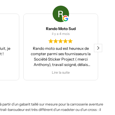
Rando Moto Sud
il y a 4 mois
t, je
Rando moto sud est heureux de
Clie
 !
compter parmi ses fournisseurs la
Société Sticker Project ( merci
ser
Anthony), travail soigné, délais
pr
respectés et pour moi souvent le
Lire la suite
plus important conseil et
p
proposition de design
personnalisés.
Après la réalisation du covering de
ma T7, de ma Kove 450 Rally et de
ma Moto Morini X-cape 650, j'ai
rtir d’un gabarit taillé sur mesure pour la carrosserie aventure
confié le développement des kit
il-baroudeur est très différent d’un roadster ou d’un cross : il
déco pour les Rieju Aventura 307