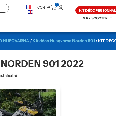
0
CONTACT
KIT DÉCO PERSONNAL
MAXISCOOTER
CO HUSQVARNA
/
Kit déco Husqvarna Norden 901
/ KIT DE
NORDEN 901 2022
eul résultat