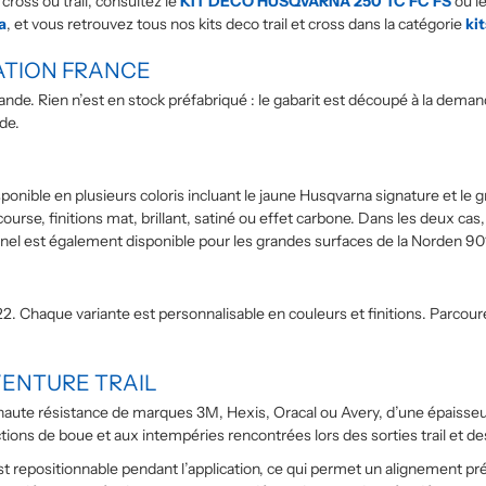
ross ou trail, consultez le
KIT DECO HUSQVARNA 250 TC FC FS
ou l
a
, et vous retrouvez tous nos kits deco trail et cross dans la catégorie
kit
ATION FRANCE
e. Rien n’est en stock préfabriqué : le gabarit est découpé à la deman
de.
ponible en plusieurs coloris incluant le jaune Husqvarna signature et le g
 course, finitions mat, brillant, satiné ou effet carbone. Dans les deux
nel est également disponible pour les grandes surfaces de la Norden 90
 Chaque variante est personnalisable en couleurs et finitions. Parcoure
VENTURE TRAIL
haute résistance de marques 3M, Hexis, Oracal ou Avery, d’une épaisse
ections de boue et aux intempéries rencontrées lors des sorties trail et 
st repositionnable pendant l’application, ce qui permet un alignement préc