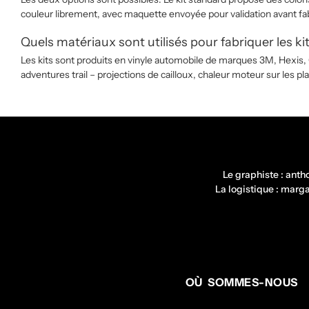
couleur librement, avec maquette envoyée pour validation avant fab
Quels matériaux sont utilisés pour fabriquer les k
Les kits sont produits en vinyle automobile de marques 3M, Hexis, 
adventures trail – projections de cailloux, chaleur moteur sur les 
Le graphiste : ant
La logistique : mar
OÙ SOMMES-NOUS