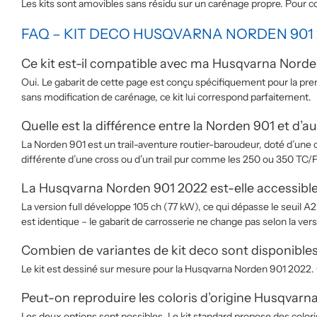
Les kits sont amovibles sans résidu sur un carénage propre. Pou
FAQ – KIT DECO HUSQVARNA NORDEN 901 
Ce kit est-il compatible avec ma Husqvarna Norde
Oui. Le gabarit de cette page est conçu spécifiquement pour la pr
sans modification de carénage, ce kit lui correspond parfaitement.
Quelle est la différence entre la Norden 901 et d’a
La Norden 901 est un trail-aventure routier-baroudeur, doté d’une c
différente d’une cross ou d’un trail pur comme les 250 ou 350 TC/F
La Husqvarna Norden 901 2022 est-elle accessible
La version full développe 105 ch (77 kW), ce qui dépasse le seuil 
est identique – le gabarit de carrosserie ne change pas selon la ver
Combien de variantes de kit deco sont disponible
Le kit est dessiné sur mesure pour la Husqvarna Norden 901 2022. C
Peut-on reproduire les coloris d’origine Husqvarn
Les deux options sont possibles. Le kit standard propose des coloris