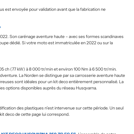
Rally. Le résultat est juste
 est envoyée pour validation avant que la fabrication ne
magnifique. j'ai fait réaliser la déco
des 4 motos qui vont me servir pour
la saison 2026.
?
Une société pour le covering de vos
motos: Sticker Project à 100%
e 2022. Son carénage aventure haute – avec ses formes scandinaves
coupe dédié. Si votre moto est immatriculée en 2022 ou sur la
05 ch (77 kW) à 8 000 tr/min et environ 100 Nm à 6 500 tr/min.
venture. La Norden se distingue par sa carrosserie aventure haute
éreuses sont idéales pour un kit deco entièrement personnalisé. La
les options disponibles auprès du réseau Husqvarna.
ication des plastiques n’est intervenue sur cette période. Un seul
kit deco de cette page lui correspond.