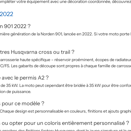
r compléter votre équipement avec une décoration coordonnée, découvr
2022
n 901 2022 ?
emière génération de la Norden 901, lancée en 2022. Si votre moto porte
utres Husqvarna cross ou trail ?
arrosserie haute spécifique – réservoir proéminent, écopes de radiateur
C/FS. Les gabarits de découpe sont propres à chaque famille de carrosse
 avec le permis A2 ?
A2 de 35 kW. La moto peut cependant être bridée à 35 kW pour être confo
sion de puissance.
s pour ce modèle ?
haque design est personnalisable en couleurs, finitions et ajouts grap
a ou opter pour un coloris entièrement personnalisé ?
 proches des finitions factory Husqvarna, dont le jaune signature et le g