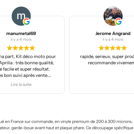
manumetal69
Jerome Angrand
il y a 4 mois
il y a 4 mois
a part, Kit déco moto pour
rapide, serieux, super produi
prilia : très bonne qualité,
recommande vivement
 facile et super résultat.
ès bon suivi après vente.
Je recommande
Lire la suite
é en France sur commande, en vinyle premium de 200 à 300 microns, à pa
teur, garde-boue avant haut et plaque phare. Ce découpage spécifique tra