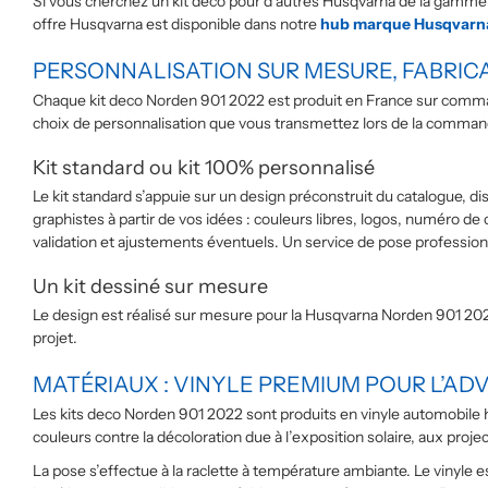
Si vous cherchez un kit deco pour d’autres Husqvarna de la gamme c
offre Husqvarna est disponible dans notre
hub marque Husqvarn
PERSONNALISATION SUR MESURE, FABRIC
Chaque kit deco Norden 901 2022 est produit en France sur command
choix de personnalisation que vous transmettez lors de la comman
Kit standard ou kit 100% personnalisé
Le kit standard s’appuie sur un design préconstruit du catalogue, dis
graphistes à partir de vos idées : couleurs libres, logos, numéro de
validation et ajustements éventuels. Un service de pose profession
Un kit dessiné sur mesure
Le design est réalisé sur mesure pour la Husqvarna Norden 901 2022.
projet.
MATÉRIAUX : VINYLE PREMIUM POUR L’AD
Les kits deco Norden 901 2022 sont produits en vinyle automobile 
couleurs contre la décoloration due à l’exposition solaire, aux proj
La pose s’effectue à la raclette à température ambiante. Le vinyle e