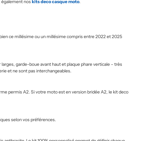
ez également nos
kits deco casque moto
.
 bien ce millésime ou un millésime compris entre 2022 et 2025
 larges, garde-boue avant haut et plaque phare verticale – très
rie et ne sont pas interchangeables.
rme permis A2. Si votre moto est en version bridée A2, le kit deco
hiques selon vos préférences.
ris anthracite. Le kit 100% personnalisé permet de définir chaque