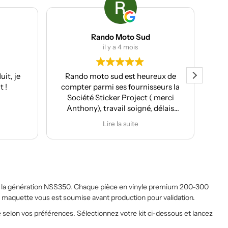
Rando Moto Sud
il y a 4 mois
Rando moto sud est heureux de
Client che
compter parmi ses fournisseurs la
de nou
Société Sticker Project ( merci
services 
Anthony), travail soigné, délais
professi
respectés et pour moi souvent le
rappo
Lire la suite
plus important conseil et
prestat
proposition de design
rec
personnalisés.
Après la réalisation du covering de
ma T7, de ma Kove 450 Rally et de
ma Moto Morini X-cape 650, j'ai
de la génération NSS350. Chaque pièce en vinyle premium 200-300
confié le développement des kit
La maquette vous est soumise avant production pour validation.
déco pour les Rieju Aventura 307
e selon vos préférences. Sélectionnez votre kit ci-dessous et lancez
Rally. Le résultat est juste
magnifique. j'ai fait réaliser la déco