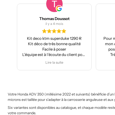
Thomas Doussot
ma
il y a 4 mois
Kit deco ktm superduke 1290 R
Pour ma par
Kit déco de très bonne qualité
mon Aprilia
Facile à poser
pose facil
L’équipe est à l’écoute du client pour
Très bon
effectuer des modifications
Je
Lire la suite
Votre Honda ADV 350 (millésime 2022 et suivants) bénéficie d’un
microns est taillée pour s’adapter à la carrosserie anguleuse et au
Six variantes sont disponibles au catalogue, et chaque modèle reste
votre commande.