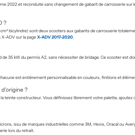
ime 2022 et reconduite sans changement de gabarit de carrosserie sur l
0 ?
 bicylindre) sont deux scooters aux gabarits de carrosserie totalement
ts X-ADV sur la page
X-ADV 2017-2020
.
d de 35 kW du permis A2, sans nécessiter de bridage. Ce scooter est don
hacune est entièrement personnalisable en couleurs, finitions et élémen
 d’origine ?
 teinte constructeur. Vous définissez librement votre palette, ajoutez d
icrons, issu de marques industrielles comme 3M, Hexis, Oracal ou Avery
ie lors du retrait.