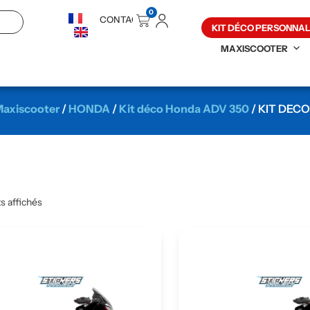
0
CONTACT
KIT DÉCO PERSONNAL
MAXISCOOTER
axiscooter
/
HONDA
/
Kit déco Honda ADV 350
/ KIT DECO
ts affichés