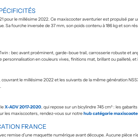
PÉCIFICITÉS
1 pour le millésime 2022. Ce maxiscooter aventurier est propulsé par 
. Sa fourche inversée de 37 mm, son poids contenu à 186 kg et son réserv
 Twin : bec avant proéminent, garde-boue trail, carrosserie robuste et a
e personnalisation en couleurs vives, finitions mat, brillant ou pailleté, e
, couvrant le millésime 2022 et les suivants de la même génération NSS35
.
 le
X-ADV 2017-2020
, qui repose sur un bicylindre 745 cm³ : les gabarit
our les maxiscooters, rendez-vous sur notre
hub catégorie maxiscoote
CATION FRANCE
ec remise d’une maquette numérique avant découpe. Aucune pièce n’est 