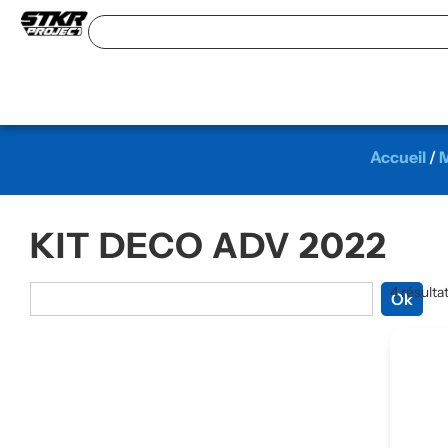
Accueil
/
M
KIT DECO ADV 2022
4 résulta
Ok