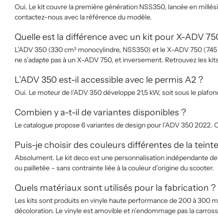
Oui. Le kit couvre la première génération NSS350, lancée en millés
contactez-nous avec la référence du modèle.
Quelle est la différence avec un kit pour X-ADV 75
L’ADV 350 (330 cm³ monocylindre, NSS350) et le X-ADV 750 (745 cm³
ne s’adapte pas à un X-ADV 750, et inversement. Retrouvez les ki
L’ADV 350 est-il accessible avec le permis A2 ?
Oui. Le moteur de l’ADV 350 développe 21,5 kW, soit sous le plafon
Combien y a-t-il de variantes disponibles ?
Le catalogue propose 6 variantes de design pour l’ADV 350 2022. C
Puis-je choisir des couleurs différentes de la teinte
Absolument. Le kit deco est une personnalisation indépendante de la
ou pailletée – sans contrainte liée à la couleur d’origine du scooter.
Quels matériaux sont utilisés pour la fabrication ?
Les kits sont produits en vinyle haute performance de 200 à 300 m
décoloration. Le vinyle est amovible et n’endommage pas la carrosser