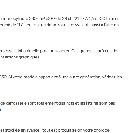
des 4 motos qui vont me servir pour
la saison 2026.
Une société pour le covering de vos
un monocylindre 330 cm³ eSP+ de 29 ch (21,5 kW) à 7 500 tr/min,
motos: Sticker Project à 100%
oir de 11,7 L en font un deux-roues polyvalent, aussi à l’aise en
nguleuse – inhabituelle pour un scooter. Ces grandes surfaces de
t insertions graphiques.
0. Si votre modèle appartient à une autre génération, vérifiez les
s de carrosserie sont totalement distincts et les kits ne sont pas
r
.
stockée en avance : tout est produit selon votre choix de