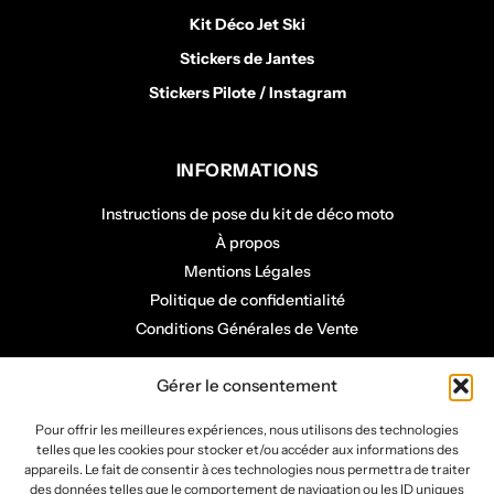
Kit Déco Jet Ski
Stickers de Jantes
Stickers Pilote / Instagram
INFORMATIONS
Instructions de pose du kit de déco moto
À propos
Mentions Légales
Politique de confidentialité
Conditions Générales de Vente
COMPTE CLIENT
Gérer le consentement
Mon panier
Pour offrir les meilleures expériences, nous utilisons des technologies
telles que les cookies pour stocker et/ou accéder aux informations des
Mon compte
appareils. Le fait de consentir à ces technologies nous permettra de traiter
Mes commandes
des données telles que le comportement de navigation ou les ID uniques