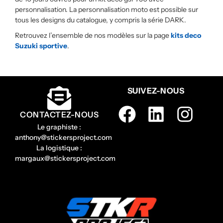
personnalisation. La personnalisation moto est possible sur
tous les designs du catalogue, y compris la série DARK.
Retrouvez l’ensemble de nos modèles sur la page
kits deco
Suzuki sportive
.
SUIVEZ-NOUS
CONTACTEZ-NOUS
Le graphiste :
anthony@stickersproject.com
La logistique :
margaux@stickersproject.com