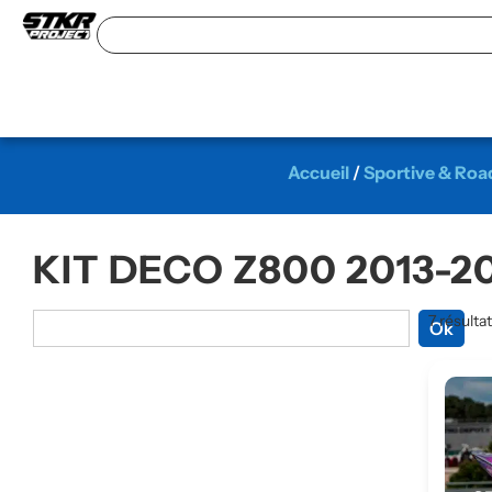
Accueil
/
Sportive & Roa
KIT DECO Z800 2013-2
7 résulta
Ok