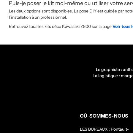
Puis-je poser le kit moi-même ou utiliser votre ser
Les deux options sont disponibles. La pose DIY est guidée par notre 
l’installation à un professionnel.
Retrouvez tous les kits déco Kawasaki Z800 sur la page
Voir tous 
Le graphiste : ant
La logistique : mar
OÙ SOMMES-NOUS
LES BUREAUX : Pontault-