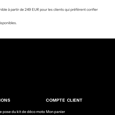
ible à partir de 249 EUR pour les clients qui préfèrent confier
isponibles.
IONS
COMPTE CLIENT
de pose du kit de déco moto
Mon panier