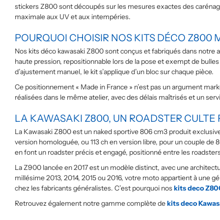
stickers Z800 sont découpés sur les mesures exactes des carénages
maximale aux UV et aux intempéries.
POURQUOI CHOISIR NOS KITS DÉCO Z800 
Nos kits déco kawasaki Z800 sont conçus et fabriqués dans notre at
haute pression, repositionnable lors de la pose et exempt de bulle
d’ajustement manuel, le kit s’applique d’un bloc sur chaque pièce.
Ce positionnement « Made in France » n’est pas un argument marketi
réalisées dans le même atelier, avec des délais maîtrisés et un serv
LA KAWASAKI Z800, UN ROADSTER CULTE 
La Kawasaki Z800 est un naked sportive 806 cm3 produit exclusive
version homologuée, ou 113 ch en version libre, pour un couple de 
en font un roadster précis et engagé, positionné entre les roadster
La Z900 lancée en 2017 est un modèle distinct, avec une architect
millésime 2013, 2014, 2015 ou 2016, votre moto appartient à une gén
chez les fabricants généralistes. C’est pourquoi nos
kits deco Z80
Retrouvez également notre gamme complète de
kits deco Kawas