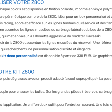
LISER VOTRE Z800
que coloris est disponible en finition brillante, imprimé en vinyle poly
adre périmétrique sombre de la Z800. Idéal pour un look personnalisé et v
ris racing, sobre et efficace sur les lignes tendues du réservoir et des fla
jaune accentue les lignes musclées du carénage latéral et du bec de la Z80
, qui met en valeur la silhouette aggressive du roadster Kawasaki.
oir de la Z800 et accentue les lignes musclées du réservoir. Une référe
 qui recherchent une personnalisation discrète et élégante.
e
kit deco personnalisé
est disponible à partir de 339 EUR. Un graphiste 
OTRE KIT Z800
e, puis dégraissez avec un produit adapté (alcool isopropylique). La pos
r souple pour chasser les bulles. Sur les grandes pièces (réservoir, carénag
l’application. Un chiffon doux suffit pour l’entretien courant. Une fois le