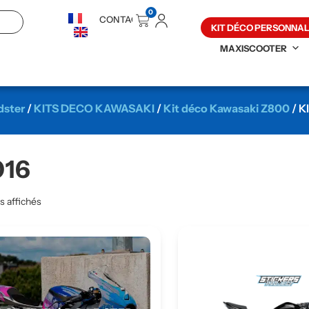
0
CONTACT
KIT DÉCO PERSONNAL
MAXISCOOTER
dster
/
KITS DECO KAWASAKI
/
Kit déco Kawasaki Z800
/ K
016
ts affichés