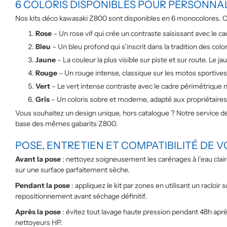
6 COLORIS DISPONIBLES POUR PERSONNA
Nos kits déco kawasaki Z800 sont disponibles en 6 monocolores. Cha
Rose
– Un rose vif qui crée un contraste saisissant avec le c
Bleu
– Un bleu profond qui s’inscrit dans la tradition des colo
Jaune
– La couleur la plus visible sur piste et sur route. Le 
Rouge
– Un rouge intense, classique sur les motos sportives
Vert
– Le vert intense contraste avec le cadre périmétrique n
Gris
– Un coloris sobre et moderne, adapté aux propriétaires
Vous souhaitez un design unique, hors catalogue ? Notre service d
base des mêmes gabarits Z800.
POSE, ENTRETIEN ET COMPATIBILITÉ DE V
Avant la pose
: nettoyez soigneusement les carénages à l’eau clair
sur une surface parfaitement sèche.
Pendant la pose
: appliquez le kit par zones en utilisant un racloi
repositionnement avant séchage définitif.
Après la pose
: évitez tout lavage haute pression pendant 48h après 
nettoyeurs HP.