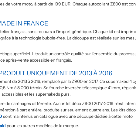
 de votre moto, à partir de 199 EUR. Chaque autocollant Z800 est conç
MADE IN FRANCE
elier français, sans recours à l’import générique. Chaque kit est imprim
s grâce à la technologie bubble-free. La découpe est réalisée sur les m
ng superficiel. Il traduit un contrôle qualité sur l’ensemble du proces
ice après-vente accessible en français.
PRODUIT UNIQUEMENT DE 2013 À 2016
ment de 2013 à 2016, remplacé par la Z900 en 2017. Ce supernaked 4 cyl
80,5 Nm à 8 000 tr/min. Sa fourche inversée télescopique 41 mm, réglable
s accessibles et les supernakeds purs.
ure de carénages différente. Aucun kit déco Z900 2017-2019 n’est inter
ération à part entière, produite sur seulement quatre ans. Les kits déco
0
sont maintenus en catalogue avec une découpe dédiée à cette moto.
aki
pour les autres modèles de la marque.