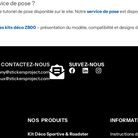
vice de pose ?
tutoriel de pose disponible sur le site. Notre
service de pose
est dispon
les kits déco Z800
– présentation du modèle, compatibilité et designs d
CONTACTEZ-NOUS
SUIVEZ-NOUS
hony@stickersproject.com
gaux@stickersproject.com
NOS PRODUITS
INFORMAT
Kit Déco Sportive & Roadster
Instructions 