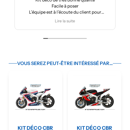
cile à poser
super résultat.
 l’écoute du client pour
Très bon suivi après 
r des modifications
Je recommand
Lire la suite
Lire la suite
VOUS SEREZ PEUT-ÊTRE INTÉRESSÉ PAR…
KIT DÉCO CBR
KIT DÉCO CBR