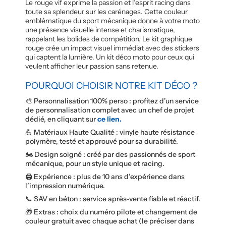
Le rouge vif exprime la passion et l’esprit racing dans
toute sa splendeur sur les carénages. Cette couleur
emblématique du sport mécanique donne à votre moto
une présence visuelle intense et charismatique,
rappelant les bolides de compétition. Le kit graphique
rouge crée un impact visuel immédiat avec des stickers
qui captent la lumière. Un kit déco moto pour ceux qui
veulent afficher leur passion sans retenue.
POURQUOI CHOISIR NOTRE KIT DÉCO ?
🎨 Personnalisation 100% perso : profitez d’un service
de personnalisation complet avec un chef de projet
dédié, en cliquant sur
ce lien.
💪 Matériaux Haute Qualité : vinyle haute résistance
polymère, testé et approuvé pour sa durabilité.
🏍️ Design soigné : créé par des passionnés de sport
mécanique, pour un style unique et racing.
🖨️ Expérience : plus de 10 ans d’expérience dans
l’impression numérique.
📞 SAV en béton : service après-vente fiable et réactif.
🎁 Extras : choix du numéro pilote et changement de
couleur gratuit avec chaque achat (le préciser dans