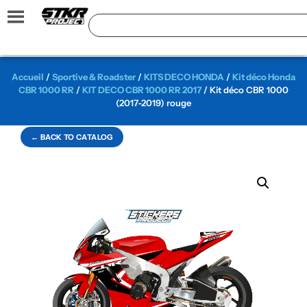
Accueil
/
Sportive & Roadster
/
KITS DECO HONDA
/
Kit déco Honda
CBR 1000 RR
/
KIT DECO CBR 1000 RR 2017
/ Kit déco CBR 1000
(2017-2019) rouge
← BACK TO CATALOG