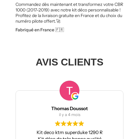
Commandez dès maintenant et transformez votre CBR
1000 (2017-2019) avec notre kit déco personnalisable !
Profitez de la livraison gratuite en France et du choix du
numéro pilote offert.🚀
Fabriqué en France 🇫🇷
AVIS CLIENTS
mas Doussot
manumetal69
il y a 4 mois
il y a 4 mois
tm superduke 1290 R
Pour ma part, Kit déco mo
e très bonne qualité
Aprilia : très bonne qualité, 