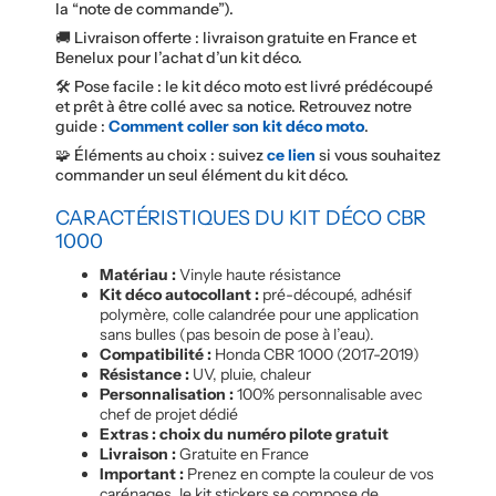
la “note de commande”).
🚚 Livraison offerte : livraison gratuite en France et
Benelux pour l’achat d’un kit déco.
🛠️ Pose facile : le kit déco moto est livré prédécoupé
et prêt à être collé avec sa notice. Retrouvez notre
guide :
Comment coller son kit déco moto
.
🧩 Éléments au choix : suivez
ce lien
si vous souhaitez
commander un seul élément du kit déco.
CARACTÉRISTIQUES DU KIT DÉCO CBR
1000
Matériau :
Vinyle haute résistance
Kit déco autocollant :
pré-découpé, adhésif
polymère, colle calandrée pour une application
sans bulles (pas besoin de pose à l’eau).
Compatibilité :
Honda CBR 1000 (2017-2019)
Résistance :
UV, pluie, chaleur
Personnalisation :
100% personnalisable avec
chef de projet dédié
Extras : choix du numéro pilote gratuit
Livraison :
Gratuite en France
Important :
Prenez en compte la couleur de vos
carénages, le kit stickers se compose de