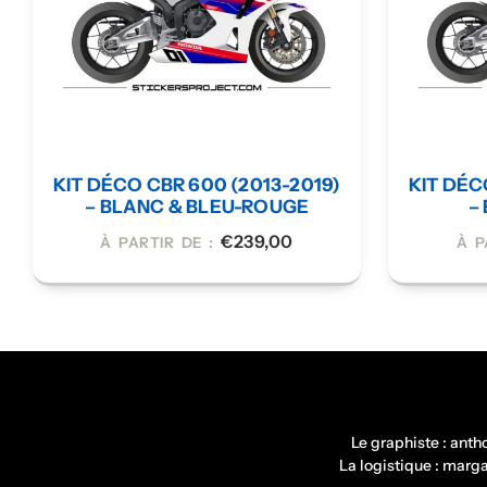
KIT DÉCO CBR 600 (2013-2019)
KIT DÉC
– BLANC & BLEU-ROUGE
–
€
239,00
À PARTIR DE :
À P
Le graphiste : ant
La logistique : mar