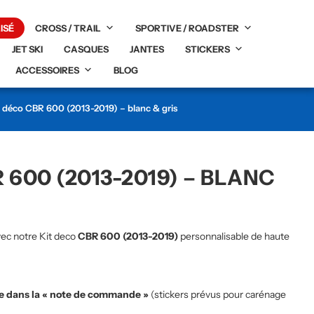
ISÉ
CROSS / TRAIL
SPORTIVE / ROADSTER
JET SKI
CASQUES
JANTES
STICKERS
ACCESSOIRES
BLOG
t déco CBR 600 (2013-2019) – blanc & gris
 600 (2013-2019) – BLANC
ec notre Kit deco
CBR 600 (2013-2019)
personnalisable de haute
te dans la « note de commande »
(stickers prévus pour carénage