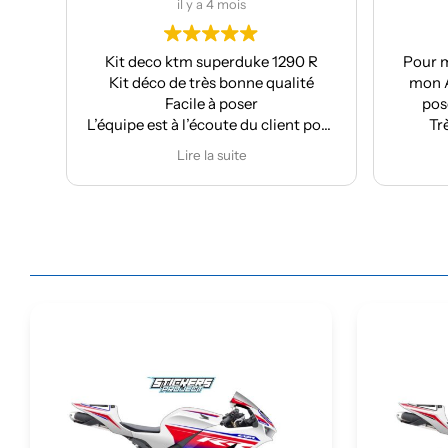
il y a 4 mois
il y a 4 mois
Kit deco ktm superduke 1290 R
Pour ma part, Kit déc
Kit déco de très bonne qualité
mon Aprilia : très bon
Facile à poser
pose facile et super 
quipe est à l’écoute du client pour
Très bon suivi aprè
effectuer des modifications
Je recomman
Lire la suite
Lire la suite