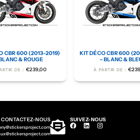
O CBR 600 (2013-2019)
KIT DÉCO CBR 600 (20
 BLANC & ROUGE
– BLANC & BLE
€
239,00
€
23
ARTIR DE :
À PARTIR DE :
CONTACTEZ-NOUS
SUIVEZ-NOUS
hony@stickersproject.com
gaux@stickersproject.com