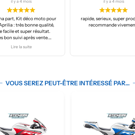
il y a 4 mois
o moto pour
rapide, serieux, super produit, je
ne qualité,
recommande vivement !
résultat.
s vente.
de
VOUS SEREZ PEUT-ÊTRE INTÉRESSÉ PAR…