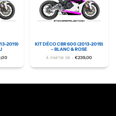
13-2019)
KIT DÉCO CBR 600 (2013-2019)
U
– BLANC & ROSE
9,00
€
239,00
À PARTIR DE :