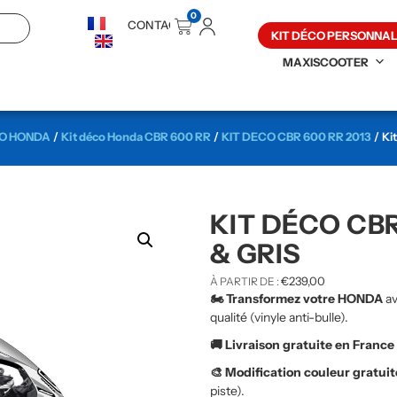
0
CONTACT
KIT DÉCO PERSONNAL
MAXISCOOTER
CO HONDA
/
Kit déco Honda CBR 600 RR
/
KIT DECO CBR 600 RR 2013
/ Ki
KIT DÉCO CBR
& GRIS
€
239,00
À PARTIR DE :
🏍️ Transformez votre HONDA
av
qualité (vinyle anti-bulle).
🚚 Livraison gratuite en France
🎨 Modification couleur gratui
piste).