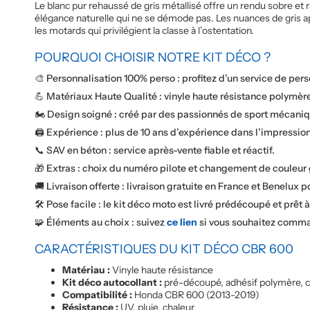
Le blanc pur rehaussé de gris métallisé offre un rendu sobre et 
élégance naturelle qui ne se démode pas. Les nuances de gris app
les motards qui privilégient la classe à l’ostentation.
POURQUOI CHOISIR NOTRE KIT DÉCO ?
🎨 Personnalisation 100% perso : profitez d’un service de per
💪 Matériaux Haute Qualité : vinyle haute résistance polymère
🏍️ Design soigné : créé par des passionnés de sport mécaniqu
🖨️ Expérience : plus de 10 ans d’expérience dans l’impressi
📞 SAV en béton : service après-vente fiable et réactif.
🎁 Extras : choix du numéro pilote et changement de couleur
🚚 Livraison offerte : livraison gratuite en France et Benelux p
🛠️ Pose facile : le kit déco moto est livré prédécoupé et prêt 
🧩 Éléments au choix : suivez
ce lien
si vous souhaitez comma
CARACTÉRISTIQUES DU KIT DÉCO CBR 600
Matériau :
Vinyle haute résistance
Kit déco autocollant :
pré-découpé, adhésif polymère, col
Compatibilité :
Honda CBR 600 (2013-2019)
Résistance :
UV, pluie, chaleur