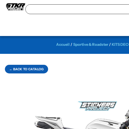
Accueil
/
Sportive & Roadster
/
KITS DE
← BACK TO CATALOG