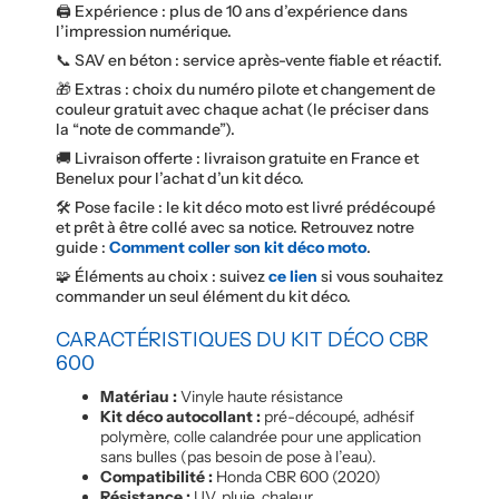
🖨️ Expérience : plus de 10 ans d’expérience dans
l’impression numérique.
📞 SAV en béton : service après-vente fiable et réactif.
🎁 Extras : choix du numéro pilote et changement de
couleur gratuit avec chaque achat (le préciser dans
la “note de commande”).
🚚 Livraison offerte : livraison gratuite en France et
Benelux pour l’achat d’un kit déco.
🛠️ Pose facile : le kit déco moto est livré prédécoupé
et prêt à être collé avec sa notice. Retrouvez notre
guide :
Comment coller son kit déco moto
.
🧩 Éléments au choix : suivez
ce lien
si vous souhaitez
commander un seul élément du kit déco.
CARACTÉRISTIQUES DU KIT DÉCO CBR
600
Matériau :
Vinyle haute résistance
Kit déco autocollant :
pré-découpé, adhésif
polymère, colle calandrée pour une application
sans bulles (pas besoin de pose à l’eau).
Compatibilité :
Honda CBR 600 (2020)
Résistance :
UV, pluie, chaleur