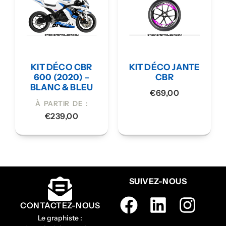
KIT DÉCO CBR
KIT DÉCO JANTE
600 (2020) –
CBR
BLANC & BLEU
€
69,00
À PARTIR DE :
€
239,00
SUIVEZ-NOUS
CONTACTEZ-NOUS
Le graphiste :