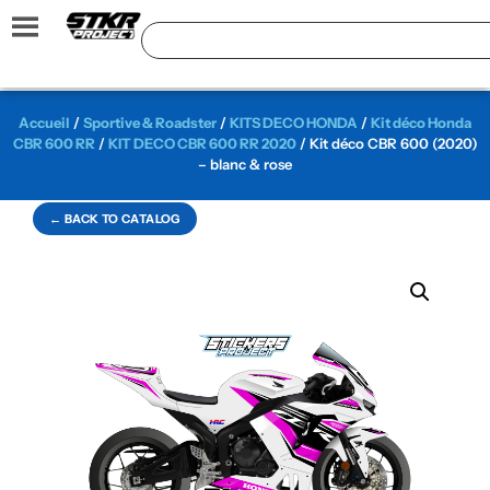
Accueil
/
Sportive & Roadster
/
KITS DECO HONDA
/
Kit déco Honda
CBR 600 RR
/
KIT DECO CBR 600 RR 2020
/ Kit déco CBR 600 (2020)
– blanc & rose
← BACK TO CATALOG