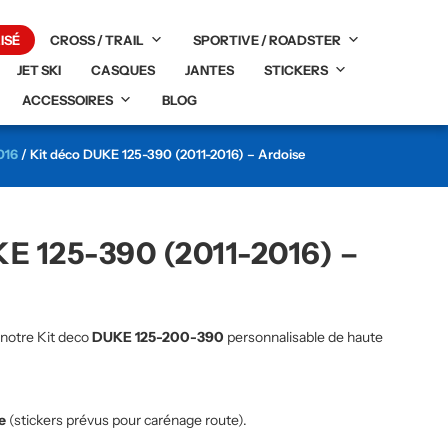
ISÉ
CROSS / TRAIL
SPORTIVE / ROADSTER
JET SKI
CASQUES
JANTES
STICKERS
ACCESSOIRES
BLOG
016
/ Kit déco DUKE 125-390 (2011-2016) – Ardoise
E 125-390 (2011-2016) –
 notre Kit deco
DUKE 125-200-390
personnalisable de haute
te
(stickers prévus pour carénage route).