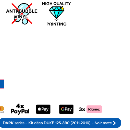
Alternative:
DARK series – Kit déco DUKE 125-390 (2011-2016) – Noir mate