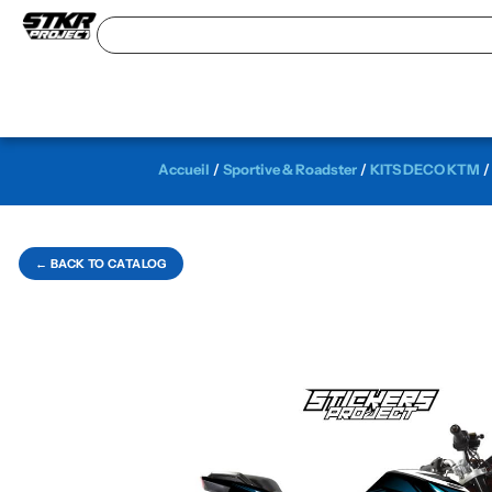
Accueil
/
Sportive & Roadster
/
KITS DECO KTM
← BACK TO CATALOG