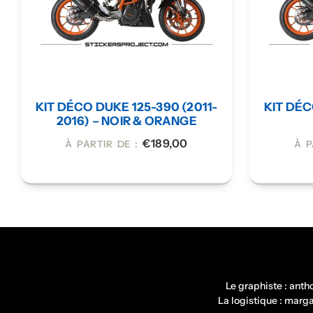
KIT DÉCO DUKE 125-390 (2011-
KIT DÉC
2016) – NOIR & ORANGE
€
189,00
À PARTIR DE :
À P
Le graphiste : ant
La logistique : mar