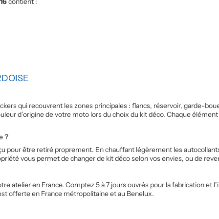
16
contient :
RDOISE
kers qui recouvrent les zones principales : flancs, réservoir, garde-boue
couleur d’origine de votre moto lors du choix du kit déco. Chaque éléme
e ?
nçu pour être retiré proprement. En chauffant légèrement les autocollants
opriété vous permet de changer de kit déco selon vos envies, ou de reveni
e atelier en France. Comptez 5 à 7 jours ouvrés pour la fabrication et l’
 est offerte en France métropolitaine et au Benelux.