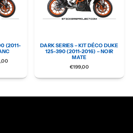
0 (2011-
DARK SERIES – KIT DÉCO DUKE
LANC
125-390 (2011-2016) – NOIR
MATE
9,00
€
199,00