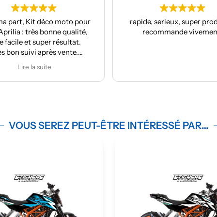
moto pour
rapide, serieux, super produit, je
qualité,
recommande vivement !
c
sultat.
ente.
A
VOUS SEREZ PEUT-ÊTRE INTÉRESSÉ PAR…
m
de
U