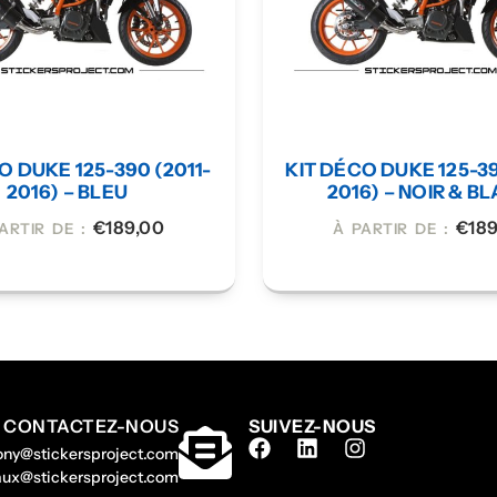
O DUKE 125-390 (2011-
KIT DÉCO DUKE 125-39
2016) – BLEU
2016) – NOIR & B
€
189,00
€
18
ARTIR DE :
À PARTIR DE :
CONTACTEZ-NOUS
SUIVEZ-NOUS
hony@stickersproject.com
gaux@stickersproject.com