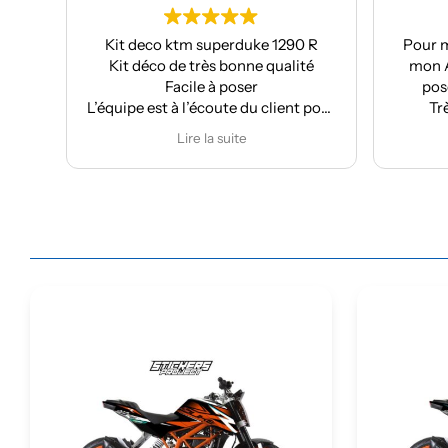
 deco ktm superduke 1290 R
Pour ma part, Kit déco 
t déco de très bonne qualité
mon Aprilia : très bonne 
Facile à poser
pose facile et super ré
pe est à l’écoute du client pour
Très bon suivi après v
ffectuer des modifications
Je recommande
Lire la suite
Lire la suite