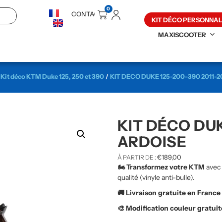
0
CONTACT
KIT DÉCO PERSONNAL
MAXISCOOTER
/
Kit déco KTM Duke 125, 250 et 390
/
KIT DECO DUKE 125-200-390 2011-2
KIT DÉCO DUK
ARDOISE
€
189,00
À PARTIR DE :
🏍️ Transformez votre KTM
avec
qualité (vinyle anti-bulle).
🚚 Livraison gratuite en France
🎨 Modification couleur gratui