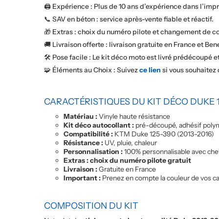
🖨️ Expérience : Plus de 10 ans d’expérience dans l’im
📞 SAV en béton : service après-vente fiable et réactif.
🎁 Extras : choix du numéro pilote et changement de c
🚚 Livraison offerte : livraison gratuite en France et Ben
🛠️ Pose facile : Le kit déco moto est livré prédécoupé e
🧩 Éléments au Choix : Suivez
ce lien
si vous souhaitez
CARACTÉRISTIQUES DU KIT DÉCO DUKE
Matériau :
Vinyle haute résistance
Kit déco autocollant :
pré-découpé, adhésif polymè
Compatibilité :
KTM Duke 125-390 (2013-2016)
Résistance :
UV, pluie, chaleur
Personnalisation :
100% personnalisable avec chef
Extras : choix du numéro pilote gratuit
Livraison :
Gratuite en France
Important :
Prenez en compte la couleur de vos car
COMPOSITION DU KIT