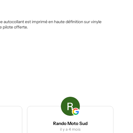
autocollant est imprimé en haute définition sur vinyle
 pilote offerte.
Rando Moto Sud
ACP grou
il y a 4 mois
il y a 4 moi