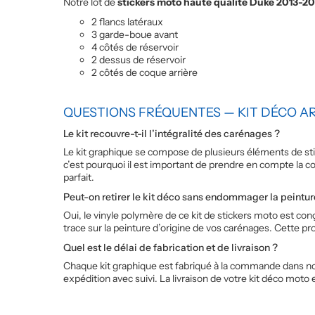
Notre lot de
stickers moto haute qualité Duke 2013-20
2 flancs latéraux
3 garde-boue avant
4 côtés de réservoir
2 dessus de réservoir
2 côtés de coque arrière
QUESTIONS FRÉQUENTES — KIT DÉCO A
Le kit recouvre-t-il l’intégralité des carénages ?
Le kit graphique se compose de plusieurs éléments de stic
c’est pourquoi il est important de prendre en compte la 
parfait.
Peut-on retirer le kit déco sans endommager la peintur
Oui, le vinyle polymère de ce kit de stickers moto est co
trace sur la peinture d’origine de vos carénages. Cette pr
Quel est le délai de fabrication et de livraison ?
Chaque kit graphique est fabriqué à la commande dans notr
expédition avec suivi. La livraison de votre kit déco moto