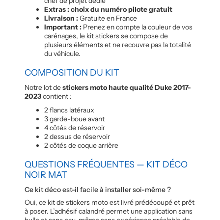
chef de projet dédié
Extras : choix du numéro pilote gratuit
Livraison :
Gratuite en France
Important :
Prenez en compte la couleur de vos
carénages, le kit stickers se compose de
plusieurs éléments et ne recouvre pas la totalité
du véhicule.
COMPOSITION DU KIT
Notre lot de
stickers moto haute qualité Duke 2017-
2023
contient :
2 flancs latéraux
3 garde-boue avant
4 côtés de réservoir
2 dessus de réservoir
2 côtés de coque arrière
QUESTIONS FRÉQUENTES — KIT DÉCO
NOIR MAT
Ce kit déco est-il facile à installer soi-même ?
Oui, ce kit de stickers moto est livré prédécoupé et prêt
à poser. L’adhésif calandré permet une application sans
bulle et sans eau, même sans expérience préalable de