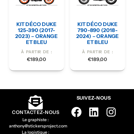
KIT DÉCO DUKE
KIT DÉCO DUKE
125-390 (2017-
790-890 (2018-
2023) – ORANGE
2024) – ORANGE
ET BLEU
ET BLEU
À PARTIR DE :
À PARTIR DE :
€
189,00
€
189,00
SUIVEZ-NOUS
CONTACTEZ-NOUS
Le graphiste :
anthony@stickersproject.com
La logistique :