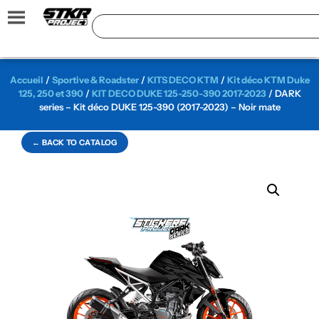
Accueil
/
Sportive & Roadster
/
KITS DECO KTM
/
Kit déco KTM Duke
125, 250 et 390
/
KIT DECO DUKE 125-250-390 2017-2023
/ DARK
series – Kit déco DUKE 125-390 (2017-2023) – Noir mate
← BACK TO CATALOG