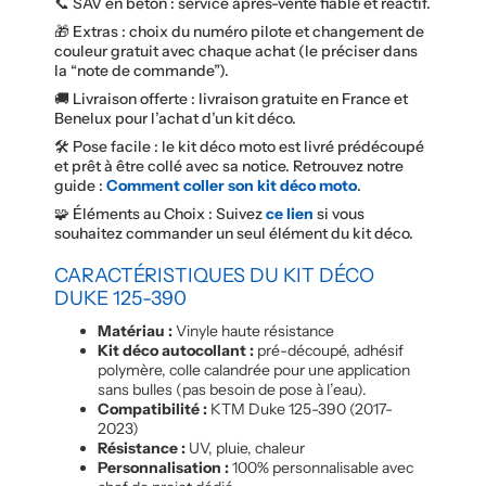
📞 SAV en béton : service après-vente fiable et réactif.
🎁 Extras : choix du numéro pilote et changement de
couleur gratuit avec chaque achat (le préciser dans
la “note de commande”).
🚚 Livraison offerte : livraison gratuite en France et
Benelux pour l’achat d’un kit déco.
🛠️ Pose facile : le kit déco moto est livré prédécoupé
et prêt à être collé avec sa notice. Retrouvez notre
guide :
Comment coller son kit déco moto
.
🧩 Éléments au Choix : Suivez
ce lien
si vous
souhaitez commander un seul élément du kit déco.
CARACTÉRISTIQUES DU KIT DÉCO
DUKE
125-390
Matériau :
Vinyle haute résistance
Kit déco autocollant :
pré-découpé, adhésif
polymère, colle calandrée pour une application
sans bulles (pas besoin de pose à l’eau).
Compatibilité :
KTM Duke 125-390 (2017-
2023)
Résistance :
UV, pluie, chaleur
Personnalisation :
100% personnalisable avec