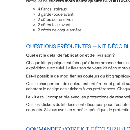
Notre lot de
stickers moto haute qualité SUZUKI GSXS
4 flancs latéraux
3 garde-boue avant
2 côtés de réservoir
2 côtés face avant
2 côtés de coque arrière
QUESTIONS FRÉQUENTES — KIT DÉCO B
Quel est le délai de fabrication et de livraison ?
Chaque kit graphique est fabriqué à la commande dans notr
expédition avec suivi. La livraison de votre kit déco moto
Est-il possible de modifier les couleurs du kit graphiqu
Oui, le changement de couleur est entièrement gratuit s
adaptera le design des stickers à vos préférences. Chaqu
Le kit est-il compatible avec les protections de réservoi
Oui, les stickers du kit déco sont découpés pour s’adapte
courants. Si vous avez un modèle spécifique de protectio
COMMANDEZ VOTRE KIT DÉCO SUZUKI G