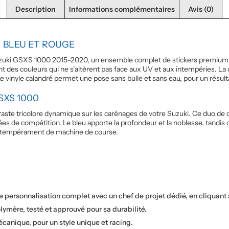
Description
Informations complémentaires
Avis (0)
– BLEU ET ROUGE
uki GSXS 1000 2015-2020, un ensemble complet de stickers premium fa
nt des couleurs qui ne s’altèrent pas face aux UV et aux intempéries. L
e vinyle calandré permet une pose sans bulle et sans eau, pour un résulta
SXS 1000
ntraste tricolore dynamique sur les carénages de votre Suzuki. Ce duo d
ées de compétition. Le bleu apporte la profondeur et la noblesse, tandis qu
n tempérament de machine de course.
de personnalisation complet avec un chef de projet dédié, en cliquant
lymère, testé et approuvé pour sa durabilité.
canique, pour un style unique et racing.