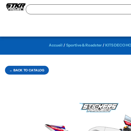
Accueil
/
Sportive & Roadster
/
KITS DECO H
← BACK TO CATALOG