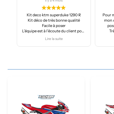
il y a 4 mois
 1290 R
Pour ma part, Kit déco moto pour
qualité
mon Aprilia : très bonne qualité,
pose facile et super résultat.
client pour
Très bon suivi après vente.
ations
Je recommande
Lire la suite