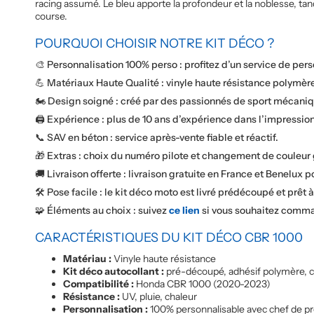
racing assumé. Le bleu apporte la profondeur et la noblesse, tan
course.
POURQUOI CHOISIR NOTRE KIT DÉCO ?
🎨 Personnalisation 100% perso : profitez d’un service de per
💪 Matériaux Haute Qualité : vinyle haute résistance polymère
🏍️ Design soigné : créé par des passionnés de sport mécaniqu
🖨️ Expérience : plus de 10 ans d’expérience dans l’impressi
📞 SAV en béton : service après-vente fiable et réactif.
🎁 Extras : choix du numéro pilote et changement de couleur
🚚 Livraison offerte : livraison gratuite en France et Benelux p
🛠️ Pose facile : le kit déco moto est livré prédécoupé et prêt 
🧩 Éléments au choix : suivez
ce lien
si vous souhaitez comma
CARACTÉRISTIQUES DU KIT DÉCO CBR 1000
Matériau :
Vinyle haute résistance
Kit déco autocollant :
pré-découpé, adhésif polymère, col
Compatibilité :
Honda CBR 1000 (2020-2023)
Résistance :
UV, pluie, chaleur
Personnalisation :
100% personnalisable avec chef de pr