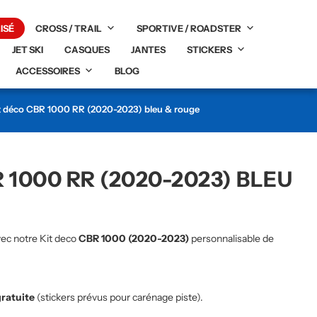
ISÉ
CROSS / TRAIL
SPORTIVE / ROADSTER
JET SKI
CASQUES
JANTES
STICKERS
ACCESSOIRES
BLOG
t déco CBR 1000 RR (2020-2023) bleu & rouge
 1000 RR (2020-2023) BLEU
ec notre Kit deco
CBR 1000 (2020-2023)
personnalisable de
gratuite
(stickers prévus pour carénage piste).