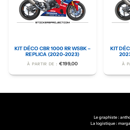
KIT DÉCO CBR 1000 RR WSBK –
KIT DÉC
REPLICA (2020-2023)
202
€
199,00
À PARTIR DE :
À P
Le graphiste : ant
La logistique : mar