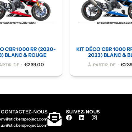
O CBR 1000 RR (2020-
KIT DÉCO CBR 1000 R
3) BLANC & ROUGE
2023) BLANC & B
€
239,00
€
23
ARTIR DE :
À PARTIR DE :
CONTACTEZ-NOUS
SUIVEZ-NOUS
hony@stickersproject.com
gaux@stickersproject.com