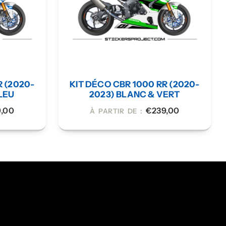
R (2020-
KIT DÉCO CBR 1000 RR (2020-
LEU
2023) BLANC & VERT
9,00
€
239,00
À PARTIR DE :