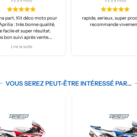
il y a 4 mois
il y a 4 moi
rapide, serieux, super produit, je
Rando moto sud est
recommande vivement !
compter parmi ses fo
Société Sticker Proj
Anthony), travail so
respectés et pour mo
Lire la suit
plus important con
proposition de
personnalis
Après la réalisation d
ma T7, de ma Kove 45
ma Moto Morini X-ca
VOUS SEREZ PEUT-ÊTRE INTÉRESSÉ PAR…
confié le développe
déco pour les Rieju 
Rally. Le résultat
magnifique. j'ai fait r
des 4 motos qui vont 
la saison 20
Une société pour le c
motos: Sticker Pro