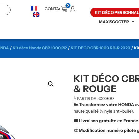
0
CONTACT
KIT DÉCO PERSONNAL
MAXISCOOTER
ONDA
/
Kit déco Honda CBR 1000 RR
/
KIT DECO CBR 1000 RR-R 2020
/ Ki
KIT DÉCO CBR
& ROUGE
€
239,00
À PARTIR DE :
🏍️ Transformez votre HONDA
av
haute qualité (vinyle anti-bulle).
🚚 Livraison gratuite en France
🎨 Modification numéro pilote 