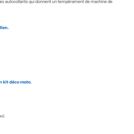
ue. Des autocollants qui donnent un tempérament de machine de
lien.
n kit déco moto
.
u).