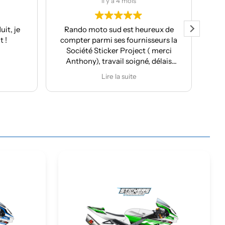
s
il y a 4 mois
 heureux de
Client chez eux l’année dernière, j’ai
urnisseurs la
de nouveau fait appel à leurs
ect ( merci
services cette année. Toujours aussi
igné, délais
professionnels, avec un excellent
i souvent le
rapport qualité/prix et une
e
Lire la suite
seil et
prestation de grande qualité. Je
 design
recommande vivement.
és.
u covering de
0 Rally et de
pe 650, j'ai
ment des kit
Aventura 307
 est juste
éaliser la déco
me servir pour
26.
overing de vos
ject à 100%