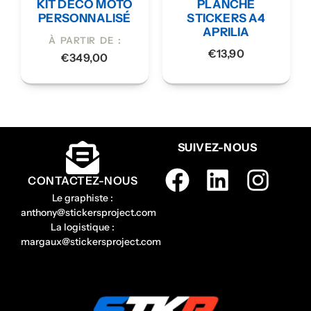
KIT DÉCO MOTO
PLANCHE
PERSONNALISÉ
STICKERS A4
APRILIA
À PARTIR DE :
€
13,90
€
349,00
SUIVEZ-NOUS
CONTACTEZ-NOUS
Le graphiste :
anthony@stickersproject.com
La logistique :
margaux@stickersproject.com