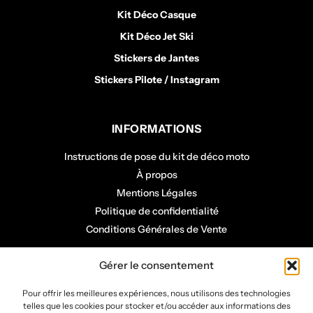
Kit Déco Casque
Kit Déco Jet Ski
Stickers de Jantes
Stickers Pilote / Instagram
INFORMATIONS
Instructions de pose du kit de déco moto
À propos
Mentions Légales
Politique de confidentialité
Conditions Générales de Vente
COMPTE CLIENT
Gérer le consentement
Mon panier
Pour offrir les meilleures expériences, nous utilisons des technologies
telles que les cookies pour stocker et/ou accéder aux informations des
Mon compte