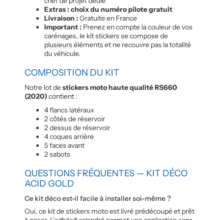
chef de projet dédié
Extras : choix du numéro pilote gratuit
Livraison :
Gratuite en France
Important :
Prenez en compte la couleur de vos
carénages, le kit stickers se compose de
plusieurs éléments et ne recouvre pas la totalité
du véhicule.
COMPOSITION DU KIT
Notre lot de
stickers moto haute qualité RS660
(2020)
contient :
4 flancs latéraux
2 côtés de réservoir
2 dessus de réservoir
4 coques arrière
5 faces avant
2 sabots
QUESTIONS FRÉQUENTES — KIT DÉCO
ACID GOLD
Ce kit déco est-il facile à installer soi-même ?
Oui, ce kit de stickers moto est livré prédécoupé et prêt
à poser. L’adhésif calandré permet une application sans