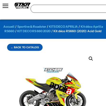
Accueil
/
Sportive & Roadster
/
KITS DECO APRILIA
/
Kit déco Aprilia
RS660
/
KIT DECO RS 660 2020
/ Kit déco RS660 (2020) Acid Gold
← BACK TO CATALOG