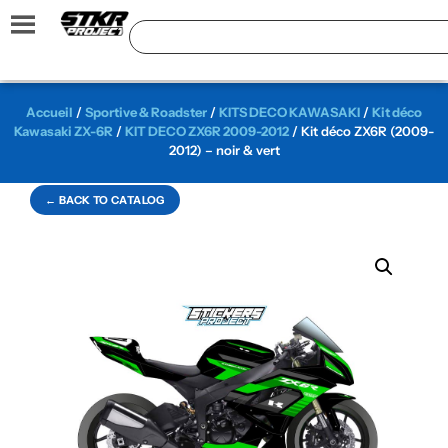
Accueil
/
Sportive & Roadster
/
KITS DECO KAWASAKI
/
Kit déco
Kawasaki ZX-6R
/
KIT DECO ZX6R 2009-2012
/ Kit déco ZX6R (2009-
2012) – noir & vert
← BACK TO CATALOG