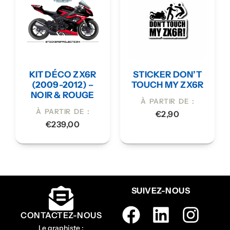
KIT DÉCO ZX6R
STICKER DON’T
(2009-2012) –
TOUCH MY ZX6R
NOIR & ROUGE
À PARTIR DE :
À PARTIR DE :
€
2,90
€
239,00
SUIVEZ-NOUS
CONTACTEZ-NOUS
Le graphiste :