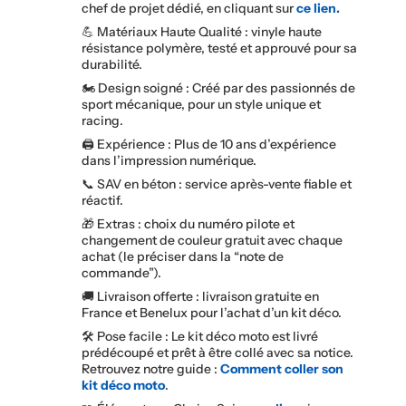
chef de projet dédié, en cliquant sur
ce lien.
💪 Matériaux Haute Qualité : vinyle haute
résistance polymère, testé et approuvé pour sa
durabilité.
🏍️ Design soigné : Créé par des passionnés de
sport mécanique, pour un style unique et
racing.
🖨️ Expérience : Plus de 10 ans d’expérience
dans l’impression numérique.
📞 SAV en béton : service après-vente fiable et
réactif.
🎁 Extras : choix du numéro pilote et
changement de couleur gratuit avec chaque
achat (le préciser dans la “note de
commande”).
🚚 Livraison offerte : livraison gratuite en
France et Benelux pour l’achat d’un kit déco.
🛠️ Pose facile : Le kit déco moto est livré
prédécoupé et prêt à être collé avec sa notice.
Retrouvez notre guide :
Comment coller son
kit déco moto
.