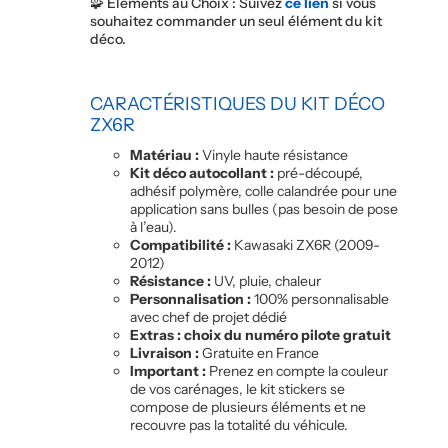
🧩 Éléments au Choix : Suivez
ce lien
si vous
souhaitez commander un seul élément du kit
déco.
CARACTÉRISTIQUES DU KIT DÉCO
ZX6R
Matériau :
Vinyle haute résistance
Kit déco autocollant :
pré-découpé,
adhésif polymère, colle calandrée pour une
application sans bulles (pas besoin de pose
à l’eau).
Compatibilité :
Kawasaki ZX6R (2009-
2012)
Résistance :
UV, pluie, chaleur
Personnalisation :
100% personnalisable
avec chef de projet dédié
Extras : choix du numéro pilote gratuit
Livraison :
Gratuite en France
Important :
Prenez en compte la couleur
de vos carénages, le kit stickers se
compose de plusieurs éléments et ne
recouvre pas la totalité du véhicule.