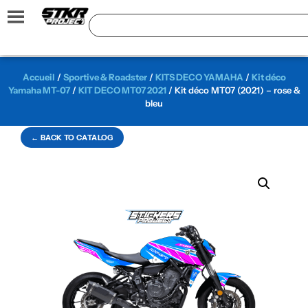
Accueil
/
Sportive & Roadster
/
KITS DECO YAMAHA
/
Kit déco
Yamaha MT-07
/
KIT DECO MT07 2021
/ Kit déco MT07 (2021) – rose &
bleu
← BACK TO CATALOG