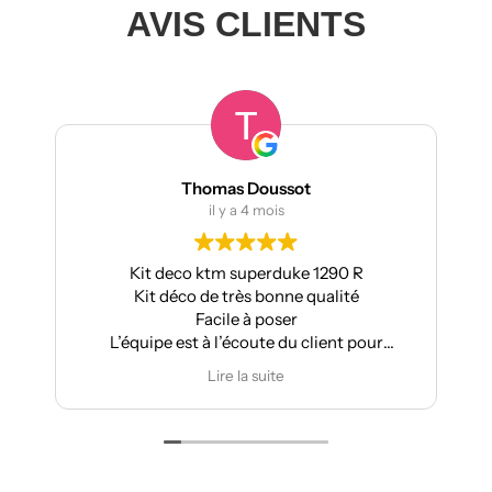
AVIS CLIENTS
Thomas Doussot
il y a 4 mois
Kit deco ktm superduke 1290 R
Pour m
Kit déco de très bonne qualité
Aprilia 
Facile à poser
L’équipe est à l’écoute du client pour
effectuer des modifications
Lire la suite