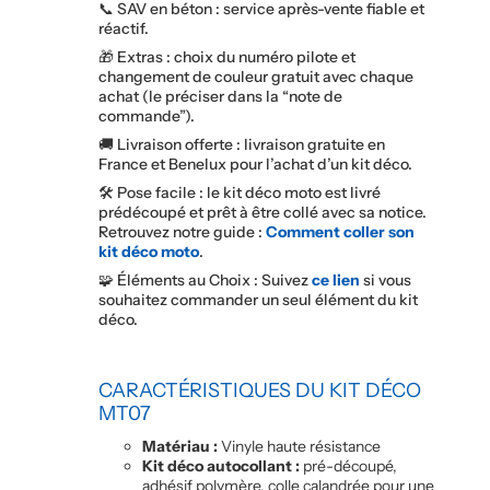
📞 SAV en béton : service après-vente fiable et
réactif.
🎁 Extras : choix du numéro pilote et
changement de couleur gratuit avec chaque
achat (le préciser dans la “note de
commande”).
🚚 Livraison offerte : livraison gratuite en
France et Benelux pour l’achat d’un kit déco.
🛠️ Pose facile : le kit déco moto est livré
prédécoupé et prêt à être collé avec sa notice.
Retrouvez notre guide :
Comment coller son
kit déco moto
.
🧩 Éléments au Choix : Suivez
ce lien
si vous
souhaitez commander un seul élément du kit
déco.
CARACTÉRISTIQUES DU KIT DÉCO
MT07
Matériau :
Vinyle haute résistance
Kit déco autocollant :
pré-découpé,
adhésif polymère, colle calandrée pour une