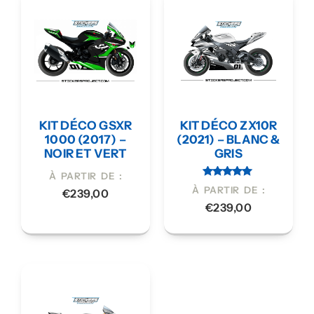
KIT DÉCO GSXR
KIT DÉCO ZX10R
1000 (2017) –
(2021) – BLANC &
NOIR ET VERT
GRIS
À PARTIR DE :
Note
À PARTIR DE :
€
239,00
5.00
sur 5
€
239,00