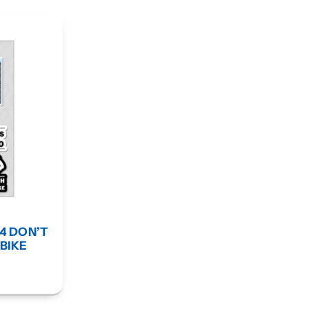
4 DON’T
BIKE