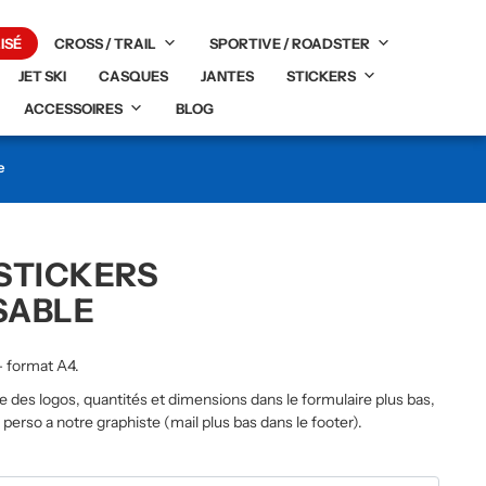
ISÉ
CROSS / TRAIL
SPORTIVE / ROADSTER
JET SKI
CASQUES
JANTES
STICKERS
ACCESSOIRES
BLOG
e
STICKERS
SABLE
– format A4.
te des logos, quantités et dimensions dans le formulaire plus bas,
erso a notre graphiste (mail plus bas dans le footer).