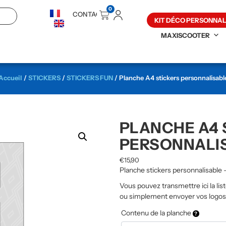
0
CONTACT
KIT DÉCO PERSONNAL
MAXISCOOTER
Accueil
/
STICKERS
/
STICKERS FUN
/ Planche A4 stickers personnalisabl
PLANCHE A4 
PERSONNALI
€
15,90
Planche stickers personnalisable 
Vous pouvez transmettre ici la lis
ou simplement envoyer vos logos p
Contenu de la planche