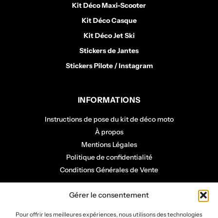
Kit Déco Maxi-Scooter
Kit Déco Casque
Kit Déco Jet Ski
Stickers de Jantes
Stickers Pilote / Instagram
INFORMATIONS
Instructions de pose du kit de déco moto
À propos
Mentions Légales
Politique de confidentialité
Conditions Générales de Vente
COMPTE CLIENT
Gérer le consentement
Mon panier
Pour offrir les meilleures expériences, nous utilisons des technologies