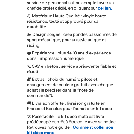
service de personnalisation complet avec un
chef de projet dédié, en cliquant sur
ce lien.
💪 Matériaux Haute Qualité : vinyle haute
résistance, testé et approuvé pour sa
durabilité.
🏍️ Design soigné : créé par des passionnés de
sport mécanique, pour un style unique et
racing.
🖨️ Expérience : plus de 10 ans d’expérience
dans l’impression numérique.
📞 SAV en béton : service après-vente fiable et
réactif.
🎁 Extras : choix du numéro pilote et
changement de couleur gratuit avec chaque
achat (le préciser dans la “note de
commande”).
🚚 Livraison offerte : livraison gratuite en
France et Benelux pour l’achat d’un kit déco.
🛠️ Pose facile : le kit déco moto est livré
prédécoupé et prêt à être collé avec sa notice.
Retrouvez notre guide :
Comment coller son
kit déco moto
.