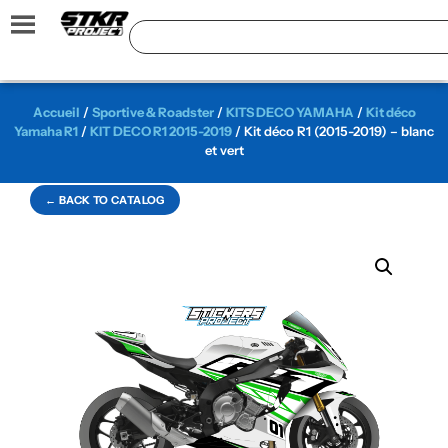
Accueil
/
Sportive & Roadster
/
KITS DECO YAMAHA
/
Kit déco
Yamaha R1
/
KIT DECO R1 2015-2019
/ Kit déco R1 (2015-2019) – blanc
et vert
← BACK TO CATALOG