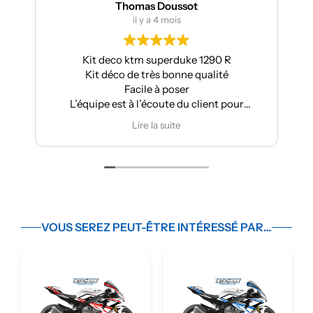
omas Doussot
manumetal6
il y a 4 mois
il y a 4 mois
 ktm superduke 1290 R
Pour ma part, Kit déco 
 de très bonne qualité
Aprilia : très bonne qualité
Facile à poser
super résulta
 à l’écoute du client pour
Très bon suivi aprè
er des modifications
Je recomman
Lire la suite
Lire la suite
VOUS SEREZ PEUT-ÊTRE INTÉRESSÉ PAR…