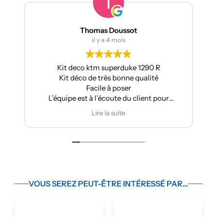
Thomas Doussot
m
il y a 4 mois
Kit deco ktm superduke 1290 R
Pour ma part
Kit déco de très bonne qualité
Aprilia : très 
Facile à poser
s
L’équipe est à l’écoute du client pour
Très bo
effectuer des modifications
Je
Lire la suite
VOUS SEREZ PEUT-ÊTRE INTÉRESSÉ PAR…