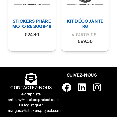
STICKERS PHARE
KIT DÉCO JANTE
MOTO R6 2008-16
R6
€
24,90
À PARTIR DE :
€
69,00
SUIVEZ-NOUS
CONTACTEZ-NOUS
Le graphiste :
anthony@stickersproject.com
La logistique :
margaux@stickersproject.com