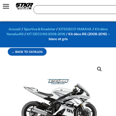
Accueil
/
Sportive & Roadster
/
KITS DECO YAMAHA
/
Kit déco
Yamaha R6
/
KIT DECO R6 2008-2016
/ Kit déco R6 (2008-2016) –
blanc et gris
← BACK TO CATALOG