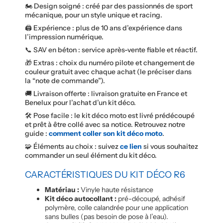
🏍️ Design soigné : créé par des passionnés de sport
mécanique, pour un style unique et racing.
🖨️ Expérience : plus de 10 ans d’expérience dans
l’impression numérique.
📞 SAV en béton : service après-vente fiable et réactif.
🎁 Extras : choix du numéro pilote et changement de
couleur gratuit avec chaque achat (le préciser dans
la “note de commande”).
🚚 Livraison offerte : livraison gratuite en France et
Benelux pour l’achat d’un kit déco.
🛠️ Pose facile : le kit déco moto est livré prédécoupé
et prêt à être collé avec sa notice. Retrouvez notre
guide :
comment coller son kit déco moto
.
🧩 Éléments au choix : suivez
ce lien
si vous souhaitez
commander un seul élément du kit déco.
CARACTÉRISTIQUES DU KIT DÉCO R6
Matériau :
Vinyle haute résistance
Kit déco autocollant :
pré-découpé, adhésif
polymère, colle calandrée pour une application
sans bulles (pas besoin de pose à l’eau).