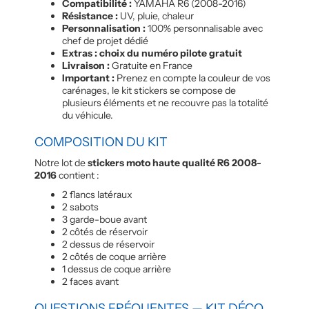
Compatibilité :
YAMAHA R6 (2008-2016)
Résistance :
UV, pluie, chaleur
Personnalisation :
100% personnalisable avec
chef de projet dédié
Extras : choix du numéro pilote gratuit
Livraison :
Gratuite en France
Important :
Prenez en compte la couleur de vos
carénages, le kit stickers se compose de
plusieurs éléments et ne recouvre pas la totalité
du véhicule.
COMPOSITION DU KIT
Notre lot de
stickers moto haute qualité R6 2008-
2016
contient :
2 flancs latéraux
2 sabots
3 garde-boue avant
2 côtés de réservoir
2 dessus de réservoir
2 côtés de coque arrière
1 dessus de coque arrière
2 faces avant
QUESTIONS FRÉQUENTES — KIT DÉCO