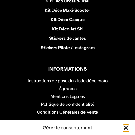
Kit Déco Cross & Trail
Kit Déco Maxi-Scooter
Kit Déco Casque
Kit Déco Jet Ski
Stickers de Jantes
Stickers Pilote / Instagram
INFORMATIONS
Instructions de pose du kit de déco moto
À propos
Mentions Légales
Politique de confidentialité
Conditions Générales de Vente
COMPTE CLIENT
Gérer le consentement