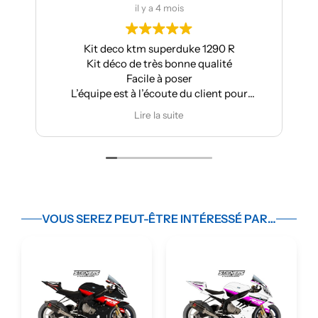
il y a 4 mois
il y
it deco ktm superduke 1290 R
Pour ma part, Ki
it déco de très bonne qualité
Aprilia : très bonne
Facile à poser
super 
uipe est à l’écoute du client pour
Très bon sui
effectuer des modifications
Je re
Lire la suite
Lire
VOUS SEREZ PEUT-ÊTRE INTÉRESSÉ PAR…