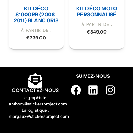
KIT DÉCO
KIT DÉCO MOTO
S1000RR (2008-
PERSONNALISÉ
2011) BLANC GRIS
À PARTIR DE :
À PARTIR DE :
€
349,00
€
239,00
SUIVEZ-NOUS
CONTACTEZ-NOUS
Le graphiste :
anthony@stickersproject.com
La logistique :
margaux@stickersproject.com