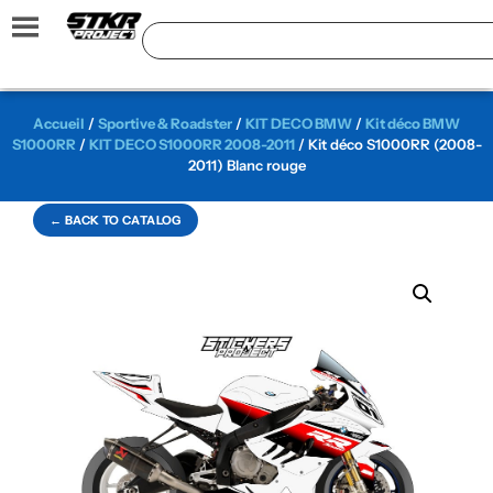
Accueil
/
Sportive & Roadster
/
KIT DECO BMW
/
Kit déco BMW
S1000RR
/
KIT DECO S1000RR 2008-2011
/ Kit déco S1000RR (2008-
2011) Blanc rouge
← BACK TO CATALOG