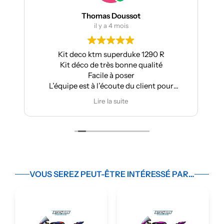
s Doussot
manumetal69
 a 4 mois
il y a 4 mois
superduke 1290 R
Pour ma part, Kit déco moto
rès bonne qualité
Aprilia : très bonne qualité, pos
e à poser
super résultat.
écoute du client pour
Très bon suivi après ven
es modifications
Je recommande
 la suite
Lire la suite
VOUS SEREZ PEUT-ÊTRE INTÉRESSÉ PAR…