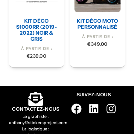
KIT DÉCO
KIT DÉCO MOTO
S1000RR (2019-
PERSONNALISÉ
2022) NOIR &
À PARTIR DE :
GRIS
€
349,00
À PARTIR DE :
€
239,00
SUIVEZ-NOUS
CONTACTEZ-NOUS
Le graphiste :
anthony@stickersproject.com
La logistique :