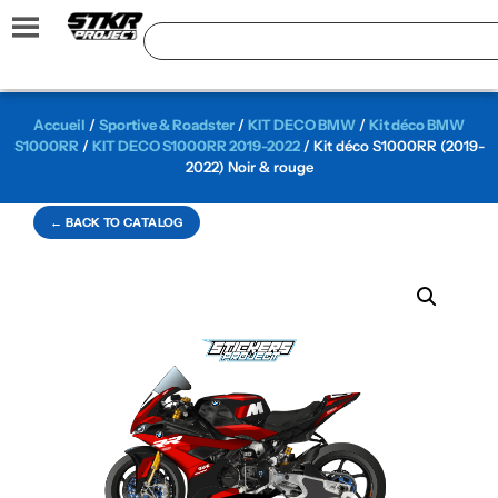
Accueil
/
Sportive & Roadster
/
KIT DECO BMW
/
Kit déco BMW
S1000RR
/
KIT DECO S1000RR 2019-2022
/ Kit déco S1000RR (2019-
2022) Noir & rouge
← BACK TO CATALOG