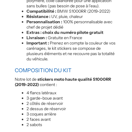
polymère, colle calandrée pour une application
sans bulles (pas besoin de pose à l’eau).
Compatibilité :
BMW S1000RR (2019-2022)
Résistance :
UV, pluie, chaleur
Personnalisation :
100% personnalisable avec
chef de projet dédié
Extras : choix du numéro pilote gratuit
Livraison :
Gratuite en France
Important :
Prenez en compte la couleur de vos
carénages, le kit stickers se compose de
plusieurs éléments et ne recouvre pas la totalité
du véhicule.
COMPOSITION DU KIT
Notre lot de
stickers moto haute qualité S1000RR
(2019-2022)
contient :
4 flancs latéraux
3 garde-boue avant
2 côtés de réservoir
2 dessus de réservoir
3 coques arrière
2 faces avant
2 sabots