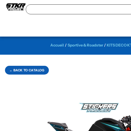
Accueil
/
Sportive & Roadster
/
KITS DECO 
← BACK TO CATALOG