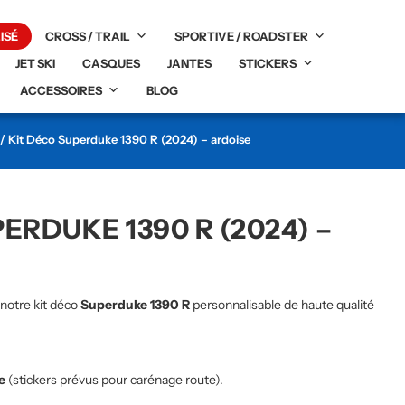
ISÉ
CROSS / TRAIL
SPORTIVE / ROADSTER
JET SKI
CASQUES
JANTES
STICKERS
ACCESSOIRES
BLOG
/ Kit Déco Superduke 1390 R (2024) – ardoise
ERDUKE 1390 R (2024) –
notre kit déco
Superduke 1390 R
personnalisable de haute qualité
te
(stickers prévus pour carénage route).