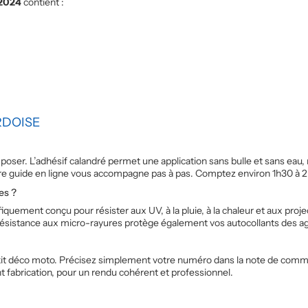
 2024
contient :
RDOISE
 à poser. L’adhésif calandré permet une application sans bulle et sans e
tre guide en ligne vous accompagne pas à pas. Comptez environ 1h30 à 2
es ?
iquement conçu pour résister aux UV, à la pluie, à la chaleur et aux proje
résistance aux micro-rayures protège également vos autocollants des ag
e kit déco moto. Précisez simplement votre numéro dans la note de comma
 fabrication, pour un rendu cohérent et professionnel.