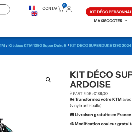
0
CONTACT
KIT DÉCO PERSONNAL
MAXISCOOTER
KTM
/
Kit déco KTM 1390 Super Duke R
/
KIT DECO SUPERDUKE 1390 2024
KIT DÉCO SUP
ARDOISE
€
189,00
À PARTIR DE :
🏍️ Transformez votre KTM
avec 
(vinyle anti-bulle).
🚚 Livraison gratuite en France
🎨 Modification couleur gratui