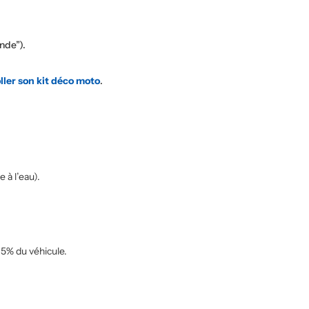
nde”).
ler son kit déco moto
.
 à l’eau).
95% du véhicule.