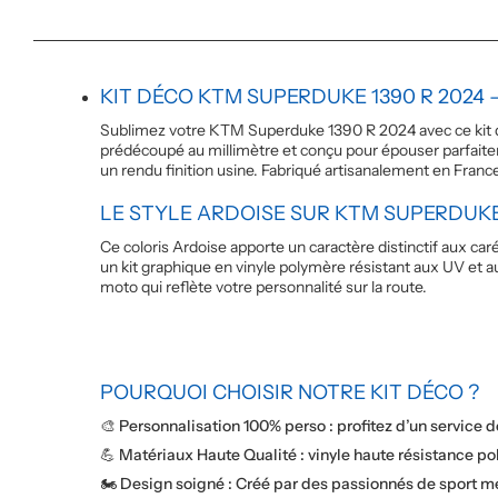
KIT DÉCO KTM SUPERDUKE 1390 R 2024 
Sublimez votre KTM Superduke 1390 R 2024 avec ce kit d
prédécoupé au millimètre et conçu pour épouser parfaitem
un rendu finition usine. Fabriqué artisanalement en France
LE STYLE ARDOISE SUR KTM SUPERDUKE
Ce coloris Ardoise apporte un caractère distinctif aux c
un kit graphique en vinyle polymère résistant aux UV et a
moto qui reflète votre personnalité sur la route.
POURQUOI CHOISIR NOTRE KIT DÉCO ?
🎨 Personnalisation 100% perso : profitez d’un service 
💪 Matériaux Haute Qualité : vinyle haute résistance po
🏍️ Design soigné : Créé par des passionnés de sport mé