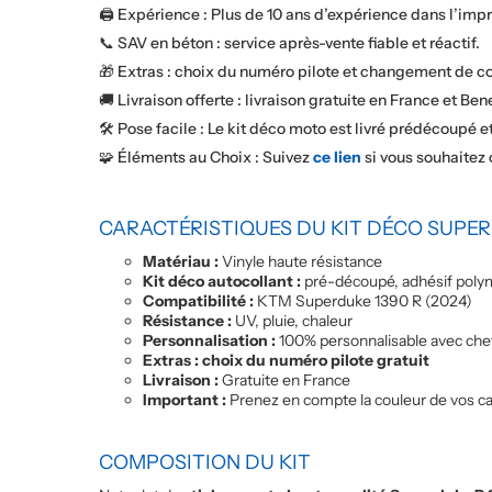
🖨️ Expérience : Plus de 10 ans d’expérience dans l’im
📞 SAV en béton : service après-vente fiable et réactif.
🎁 Extras : choix du numéro pilote et changement de c
🚚 Livraison offerte : livraison gratuite en France et Ben
🛠️ Pose facile : Le kit déco moto est livré prédécoupé e
🧩 Éléments au Choix : Suivez
ce lien
si vous souhaitez
CARACTÉRISTIQUES DU KIT DÉCO SUPER
Matériau :
Vinyle haute résistance
Kit déco autocollant :
pré-découpé, adhésif polymè
Compatibilité :
KTM Superduke 1390 R (2024)
Résistance :
UV, pluie, chaleur
Personnalisation :
100% personnalisable avec chef
Extras : choix du numéro pilote gratuit
Livraison :
Gratuite en France
Important :
Prenez en compte la couleur de vos ca
COMPOSITION DU KIT