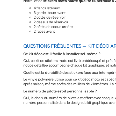
Notre lot de
stickers moto haute qualité Superduke R
4 flancs latéraux
3 garde-boue avant
2 côtés de réservoir
2 dessus de réservoir
2 côtés de coque arrière
2 faces avant
QUESTIONS FRÉQUENTES — KIT DÉCO A
Ce kit déco est-il facile à installer soi-même ?
Oui, ce kit de stickers moto est livré prédécoupé et prêt
notice détaillée accompagne chaque kit graphique, et no
Quelle est la durabilité des stickers face aux intempéri
Le vinyle polymère utilisé pour ce kit déco moto est spécif
après saison, même après des milliers de kilomètres. La 
Le numéro de pilote est-il personnalisable ?
Oui, le choix du numéro de pilote est offert avec chaqu
numéro personnalisé dans le design du kit graphique avant