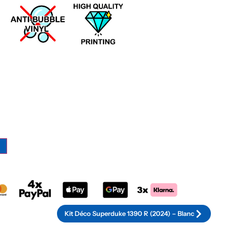
Alternative:
Kit Déco Superduke 1390 R (2024) – Blanc