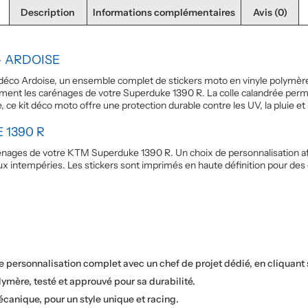
Description
Informations complémentaires
Avis (0)
– ARDOISE
éco Ardoise, un ensemble complet de stickers moto en vinyle polymère 
ent les carénages de votre Superduke 1390 R. La colle calandrée permet 
, ce kit déco moto offre une protection durable contre les UV, la pluie et
 1390 R
arénages de votre KTM Superduke 1390 R. Un choix de personnalisation af
ux intempéries. Les stickers sont imprimés en haute définition pour des 
de personnalisation complet avec un chef de projet dédié, en cliquant
lymère, testé et approuvé pour sa durabilité.
canique, pour un style unique et racing.