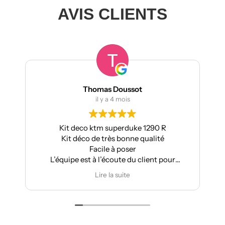
AVIS CLIENTS
Thomas Doussot
il y a 4 mois
Kit deco ktm superduke 1290 R
P
Kit déco de très bonne qualité
Apr
Facile à poser
L’équipe est à l’écoute du client pour
effectuer des modifications
Lire la suite