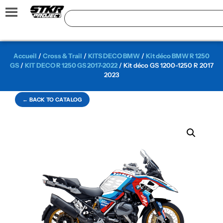
Accueil
/
Cross & Trail
/
KITS DECO BMW
/
Kit déco BMW R 1250
GS
/
KIT DECO R 1250 GS 2017-2022
/ Kit déco GS 1200-1250 R 2017
2023
← BACK TO CATALOG