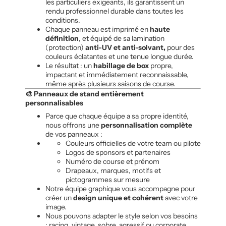
les particuliers exigeants, ils garantissent un
rendu professionnel durable dans toutes les
conditions.
Chaque panneau est imprimé en
haute
définition
, et équipé de sa lamination
(protection)
anti-UV et anti-solvant,
pour des
couleurs éclatantes et une tenue longue durée.
Le résultat : un
habillage de box
propre,
impactant et immédiatement reconnaissable,
même après plusieurs saisons de course.
🎨 Panneaux de stand entièrement
personnalisables
Parce que chaque équipe a sa propre identité,
nous offrons une
personnalisation complète
de vos panneaux :
Couleurs officielles de votre team ou pilote
Logos de sponsors et partenaires
Numéro de course et prénom
Drapeaux, marques, motifs et
pictogrammes sur mesure
Notre équipe graphique vous accompagne pour
créer un
design unique et cohérent
avec votre
image.
Nous pouvons adapter le style selon vos besoins
: racing, vintage, sobre, agressif ou corporate.