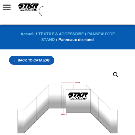
Accueil
/
TEXTILE & ACCESSOIRE
/
PANNEAUX DE
STAND
/ Panneaux de stand
← BACK TO CATALOG