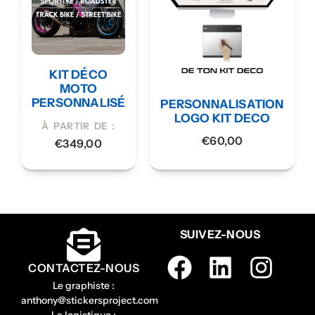
KIT DÉCO
MOTO
PERSONNALISÉ
PERSONNALISATION
LOGO KIT DECO
À PARTIR DE :
€
60,00
€
349,00
SUIVEZ-NOUS
CONTACTEZ-NOUS
Le graphiste :
anthony@stickersproject.com
La logistique :