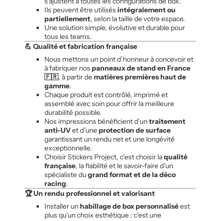
s’ajustent à toutes les configurations de box.
Ils peuvent être utilisés
intégralement ou
partiellement
, selon la taille de votre espace.
Une solution simple, évolutive et durable pour
tous les teams.
💪 Qualité et fabrication française
Nous mettons un point d’honneur à concevoir et
à fabriquer nos
panneaux de stand en France
🇫🇷
, à partir de
matières premières haut de
gamme
.
Chaque produit est contrôlé, imprimé et
assemblé avec soin pour offrir la meilleure
durabilité possible.
Nos impressions bénéficient d’un
traitement
anti-UV
et d’une
protection de surface
garantissant un rendu net et une longévité
exceptionnelle.
Choisir Stickers Project, c’est choisir la
qualité
française
, la fiabilité et le savoir-faire d’un
spécialiste du
grand format et de la déco
racing
.
🏆 Un rendu professionnel et valorisant
Installer un
habillage de box personnalisé
est
plus qu’un choix esthétique : c’est une