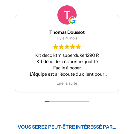
Thomas Doussot
m
il y a 4 mois
Kit deco ktm superduke 1290 R
Pour ma part
Kit déco de très bonne qualité
Aprilia : très 
Facile à poser
s
L’équipe est à l’écoute du client pour
Très bo
effectuer des modifications
Je
Lire la suite
VOUS SEREZ PEUT-ÊTRE INTÉRESSÉ PAR…