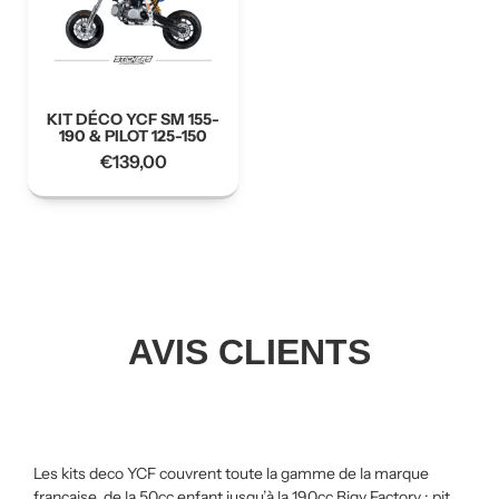
KIT DÉCO YCF SM 155-
190 & PILOT 125-150
€
139,00
AVIS CLIENTS
Les kits deco YCF couvrent toute la gamme de la marque
française, de la 50cc enfant jusqu’à la 190cc Bigy Factory : pit